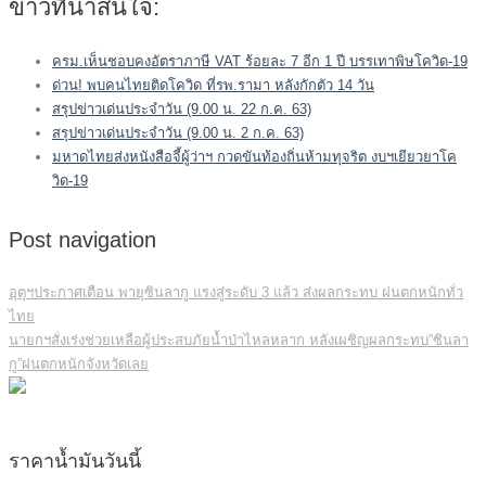
ข่าวที่น่าสนใจ:
ครม.เห็นชอบคงอัตราภาษี VAT ร้อยละ 7 อีก 1 ปี บรรเทาพิษโควิด-19
ด่วน! พบคนไทยติดโควิด ที่รพ.รามา หลังกักตัว 14 วัน
สรุปข่าวเด่นประจำวัน (9.00 น. 22 ก.ค. 63)
สรุปข่าวเด่นประจำวัน (9.00 น. 2 ก.ค. 63)
มหาดไทยส่งหนังสือจี้ผู้ว่าฯ กวดขันท้องถิ่นห้ามทุจริต งบฯเยียวยาโค
วิด-19
Post navigation
อุตุฯประกาศเตือน พายุซินลากู แรงสู่ระดับ 3 แล้ว ส่งผลกระทบ ฝนตกหนักทั่ว
ไทย
นายกฯสั่งเร่งช่วยเหลือผู้ประสบภัยน้ำป่าไหลหลาก หลังเผชิญผลกระทบ”ซินลา
กู”ฝนตกหนักจังหวัดเลย
ราคาน้ำมันวันนี้