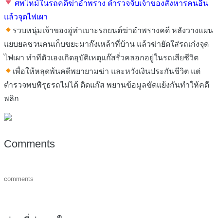
ศพไหม้ในรถคดีฆ่าอำพราง ตำรวจจับเจ้าของสังหารคนอื่น
แล้วจุดไฟเผา
รวบหนุ่มเจ้าของอู่ทำเบาะรถยนต์ฆ่าอำพรางคดี หลังวางแผน
แยบยลชวนคนเก็บขยะมาก๊งเหล้าที่บ้าน แล้วฆ่ายัดใส่รถเก๋งจุด
ไฟเผา ทำทีตัวเองเกิดอุบัติเหตุแก๊สรั่วคลอกอยู่ในรถเสียชีวิต
เพื่อให้หลุดพ้นคดีพยายามฆ่า และหวังเงินประกันชีวิต แต่
ตำรวจพบพิรุธรถไม่ได้ ติดแก๊ส พยานข้อมูลขัดแย้งกันทำให้คดี
พลิก
Comments
comments