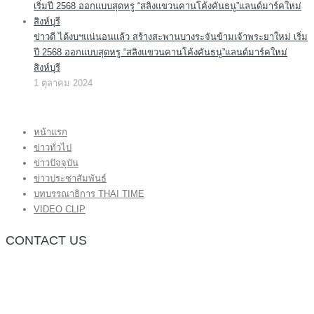
ข่าวดี ได้งบฯแน่นอนแล้ว สร้างสะพานบางระจันข้ามเจ้าพระยาใหม่ เริ่ม
ปี 2568 ออกแบบสุดหรู “สลิงแขวนคานโค้งคันธนู”แลนด์มาร์คใหม่
สิงห์บุรี
1 ตุลาคม 2024
หน้าแรก
ข่าวทั่วไป
ข่าวปัจจุบัน
ข่าวประชาสัมพันธ์
บทบรรณาธิการ THAI TIME
VIDEO CLIP
CONTACT US
กองบรรณาธิการ โทร.062-383-8981
(thaitime3211@hotmail.com)
ติดต่อลงโฆษณาเว็บไซต์ โทร.062-383-8981