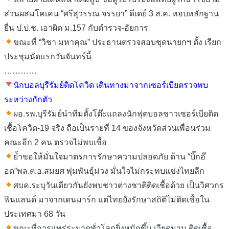
ส่วนผสมโคเคน “ศรีสุวรรณ จรรยา” ดีเดย์ 3 ส.ค. หอบหลักฐาน
ยื่น ป.ป.ช. เอาผิด ม.157 กับตำรวจ-อัยการ
ขณะที่ “วิชา มหาคุณ” ประธานตรวจสอบชุดนายกฯ ตั้ง เรียก
ประชุมนัดแรกวันจันทร์นี้
…………
นักบอลบุรีรัมย์ติดโควิด เดินทางมาจากเซอร์เบียตรวจพบ
ระหว่างกักตัว
ผอ.รพ.บุรีรัมย์นำทีมตั้งโต๊ะแถลงนักฟุตบอลชาวเซอร์เบียติด
เชื้อโควิด-19 จริง ถือเป็นรายที่ 14 ของจังหวัดส่วนเพื่อนร่วม
คณะอีก 2 คน ตรวจไม่พบเชื้อ
ย้ำขอให้มั่นใจมาตรการรักษาความปลอดภัย ด้าน “บิ๊กอ๊
อด”พล.ต.อ.สมยศ พุ่มพันธุ์ม่วง มั่นใจไม่กระทบแข่งไทยลีก
ศบค.ระบุวันเดียวกันยังพบชาวต่างชาติติดเชื้อด้วย เป็นวิศวกร
ฟินแลนด์ มาจากเดนมาร์ก แต่ไทยยังรักษาสถิติไม่ติดเชื้อใน
ประเทศมา 68 วัน
ขณะที่การแพร่ระบาดทั่วโลกยิ่งหนักขึ้น เวียดนาม ติดเชื้อ