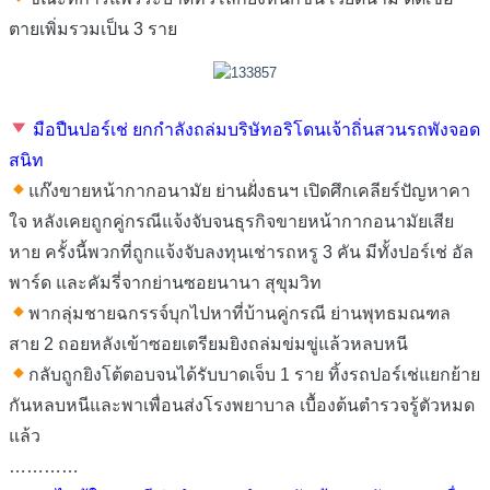
ตายเพิ่มรวมเป็น 3 ราย
มือปืนปอร์เช่ ยกกำลังถล่มบริษัทอริโดนเจ้าถิ่นสวนรถพังจอด
สนิท
แก๊งขายหน้ากากอนามัย ย่านฝั่งธนฯ เปิดศึกเคลียร์ปัญหาคา
ใจ หลังเคยถูกคู่กรณีแจ้งจับจนธุรกิจขายหน้ากากอนามัยเสีย
หาย ครั้งนี้พวกที่ถูกแจ้งจับลงทุนเช่ารถหรู 3 คัน มีทั้งปอร์เช่ อัล
พาร์ด และคัมรี่จากย่านซอยนานา สุขุมวิท
พากลุ่มชายฉกรรจ์บุกไปหาที่บ้านคู่กรณี ย่านพุทธมณฑล
สาย 2 ถอยหลังเข้าซอยเตรียมยิงถล่มข่มขู่แล้วหลบหนี
กลับถูกยิงโต้ตอบจนได้รับบาดเจ็บ 1 ราย ทิ้งรถปอร์เช่แยกย้าย
กันหลบหนีและพาเพื่อนส่งโรงพยาบาล เบื้องต้นตำรวจรู้ตัวหมด
แล้ว
…………