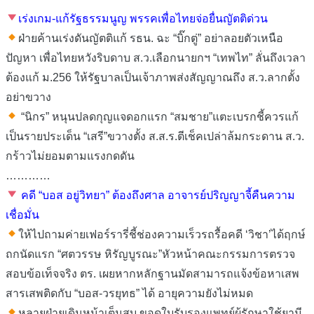
เร่งเกม-แก้รัฐธรรมนูญ พรรคเพื่อไทยจ่อยื่นญัตติด่วน
ฝ่ายค้านเร่งดันญัตติแก้ รธน. ฉะ “บิ๊กตู่” อย่าลอยตัวเหนือ
ปัญหา เพื่อไทยหวังริบดาบ ส.ว.เลือกนายกฯ “เทพไท” ลั่นถึงเวลา
ต้องแก้ ม.256 ให้รัฐบาลเป็นเจ้าภาพส่งสัญญาณถึง ส.ว.ลากตั้ง
อย่าขวาง
“นิกร” หนุนปลดกุญแจดอกแรก “สมชาย”แตะเบรกชี้ควรแก้
เป็นรายประเด็น “เสรี”ขวางตั้ง ส.ส.ร.ตีเช็คเปล่าล้มกระดาน ส.ว.
กร้าวไม่ยอมตามแรงกดดัน
…………
คดี “บอส อยู่วิทยา” ต้องถึงศาล อาจารย์ปริญญาจี้คืนความ
เชื่อมั่น
ให้ไปถามค่ายเฟอร์รารี่ชี้ช่องความเร็วรถรื้อคดี ‘วิชา’ได้ฤกษ์
ถกนัดแรก “ศตวรรษ หิรัญบูรณะ”หัวหน้าคณะกรรมการตรวจ
สอบข้อเท็จจริง ตร. เผยหากหลักฐานมัดสามารถแจ้งข้อหาเสพ
สารเสพติดกับ “บอส-วรยุทธ” ได้ อายุความยังไม่หมด
หลายฝ่ายเดินหน้าเต็มสูบ ขอดูใบรับรองแพทย์ผู้รักษาใช้ยามี