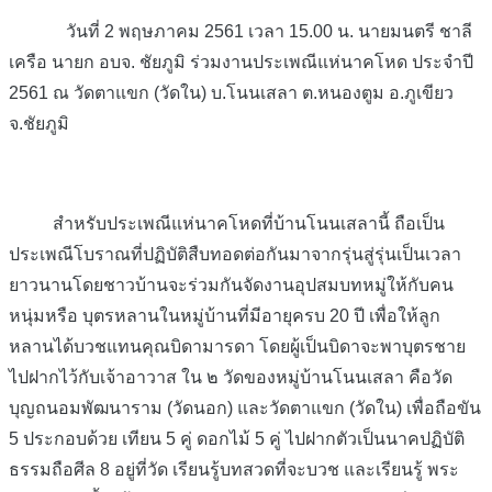
วันที่ 2 พฤษภาคม 2561 เวลา 15.00 น. นายมนตรี ชาลี
เครือ นายก อบจ. ชัยภูมิ ร่วมงานประเพณีแห่นาคโหด ประจำปี
2561 ณ วัดตาแขก (วัดใน) บ.โนนเสลา ต.หนองตูม อ.ภูเขียว
จ.ชัยภูมิ
สำหรับประเพณีแห่นาคโหดที่บ้านโนนเสลานี้ ถือเป็น
ประเพณีโบราณที่ปฏิบัติสืบทอดต่อกันมาจากรุ่นสู่รุ่นเป็นเวลา
ยาวนานโดยชาวบ้านจะร่วมกันจัดงานอุปสมบทหมู่ให้กับคน
หนุ่มหรือ บุตรหลานในหมู่บ้านที่มีอายุครบ 20 ปี เพื่อให้ลูก
หลานได้บวชแทนคุณบิดามารดา โดยผู้เป็นบิดาจะพาบุตรชาย
ไปฝากไว้กับเจ้าอาวาส ใน ๒ วัดของหมู่บ้านโนนเสลา คือวัด
บุญถนอมพัฒนาราม (วัดนอก) และวัดตาแขก (วัดใน) เพื่อถือขัน
5 ประกอบด้วย เทียน 5 คู่ ดอกไม้ 5 คู่ ไปฝากตัวเป็นนาคปฏิบัติ
ธรรมถือศีล 8 อยู่ที่วัด เรียนรู้บทสวดที่จะบวช และเรียนรู้ พระ