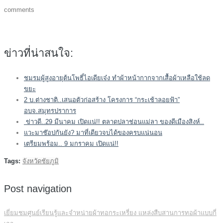
comments
ข่าวที่น่าสนใจ:
ชมรมผู้สูงอายุต้นโพธิ์ไอเดียเจ๋ง ทำผ้าหน้ากากจากเสื้อผ้าเหลือใช้ลด
ขยะ
2 บ.ต่างชาติ..เสนอตัวก่อสร้าง โครงการ “กระเช้าลอยฟ้า”
อบจ.สมุทรปราการ
ข่าวดี..29 มีนาคม เปิดแน่!! ตลาดปลาช่อนแม่ลา ของดีเมืองสิงห์..
แวะมาช๊อปกันยัง? มาที่เดียวจบได้ของครบแน่นอน
เตรียมพร้อม.. 9 มกราคม เปิดแน่!!
Tags:
จังหวัดชัยภูมิ
Post navigation
เยี่ยมชมศูนย์เรียนรู้และจำหน่ายผ้าทอกระเหรี่ยง แหล่งสืบสานการทอผ้าแบบกี่