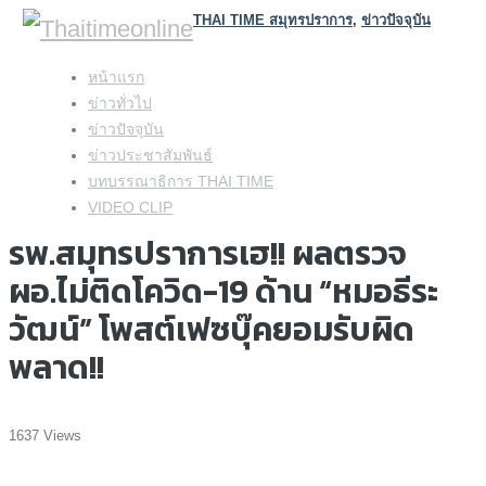
THAI TIME สมุทรปราการ
,
ข่าวปัจจุบัน
Skip
หน้าแรก
to
ข่าวทั่วไป
content
ข่าวปัจจุบัน
ข่าวประชาสัมพันธ์
บทบรรณาธิการ THAI TIME
VIDEO CLIP
รพ.สมุทรปราการเฮ!! ผลตรวจ
ผอ.ไม่ติดโควิด-19 ด้าน “หมอธีระ
วัฒน์” โพสต์เฟซบุ๊คยอมรับผิด
พลาด!!
1637 Views