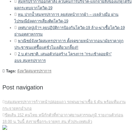
สมุทรปราการออกคำสั่ง ควบคุมการบริจาค-แจกจ่ายสิ่งของแก่ผู้ได้รับ
ผลกระทบจากโควิด-19
ทม.ปากน้ำสมุทรปราการ ลุยส่งหน้ากากผ้า – เจลล้างมือ ผ่าน
ไปรษณีย์ลดการเสี่ยงติดโควิด-19
เทศบาลปู่เจ้าฯ ลุยปฏิบัติการป้องกันโควิด-19 ล้าง-ฆ่าเชื้อโควิด-19
ย่านอุตสาหกรรม
พาณิชย์จังหวัดสมุทรปราการ ตั้งจุดขายหน้ากากอนามัยราคาถูก
ประชาชนแห่ซื้อแค่ชั่วโมงเดียวเกลี้ยง!!
2 บ.ต่างชาติ..เสนอตัวก่อสร้าง โครงการ “กระเช้าลอยฟ้า”
อบจ.สมุทรปราการ
Tags:
จังหวัดสมุทรปราการ
Post navigation
กลุ่มสมุทรปราการก้าวหน้าปล่อยแถว รถพ่นยาฆ่าเชื้อ 6 คัน พร้อมทีมงาน
กระจายทุกอำเภอ
ขีดเส้น 152 คนไทย หนีกักตัวที่ท่าอากาศยานสุวรรณภูมิ รายงานตัวก่อน
18.00 น.วันนี้ ส่งรายชื่อกระจายทุก สน.ทั่วประเทศแล้ว