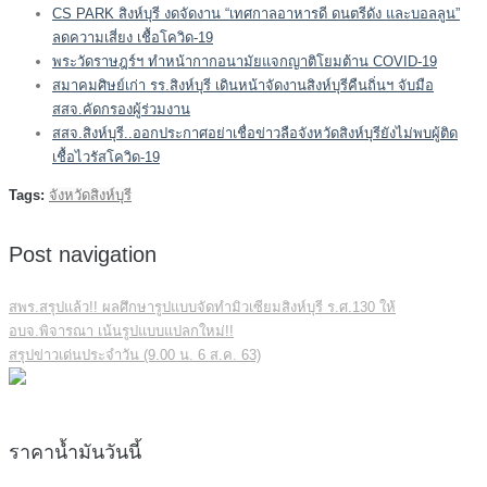
CS PARK สิงห์บุรี งดจัดงาน “เทศกาลอาหารดี ดนตรีดัง และบอลลูน”
ลดความเสี่ยง เชื้อโควิด-19
พระวัดราษฎร์ฯ ทำหน้ากากอนามัยแจกญาติโยมต้าน COVID-19
สมาคมศิษย์เก่า รร.สิงห์บุรี เดินหน้าจัดงานสิงห์บุรีคืนถิ่นฯ จับมือ
สสจ.คัดกรองผู้ร่วมงาน
สสจ.สิงห์บุรี..ออกประกาศอย่าเชื่อข่าวลือจังหวัดสิงห์บุรียังไม่พบผู้ติด
เชื้อไวรัสโควิด-19
Tags:
จังหวัดสิงห์บุรี
Post navigation
สพร.สรุปแล้ว!! ผลศึกษารูปแบบจัดทำมิวเซียมสิงห์บุรี ร.ศ.130 ให้
อบจ.พิจารณา เน้นรูปแบบแปลกใหม่!!
สรุปข่าวเด่นประจำวัน (9.00 น. 6 ส.ค. 63)
ราคาน้ำมันวันนี้