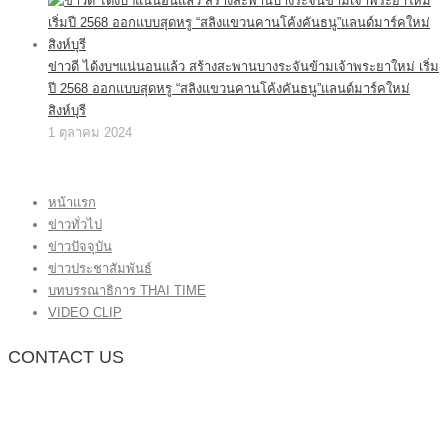
ข่าวดี ได้งบฯแน่นอนแล้ว สร้างสะพานบางระจันข้ามเจ้าพระยาใหม่ เริ่ม
ปี 2568 ออกแบบสุดหรู “สลิงแขวนคานโค้งคันธนู”แลนด์มาร์คใหม่
สิงห์บุรี
1 ตุลาคม 2024
หน้าแรก
ข่าวทั่วไป
ข่าวปัจจุบัน
ข่าวประชาสัมพันธ์
บทบรรณาธิการ THAI TIME
VIDEO CLIP
CONTACT US
กองบรรณาธิการ โทร.062-383-8981
(thaitime3211@hotmail.com)
ติดต่อลงโฆษณาเว็บไซต์ โทร.062-383-8981