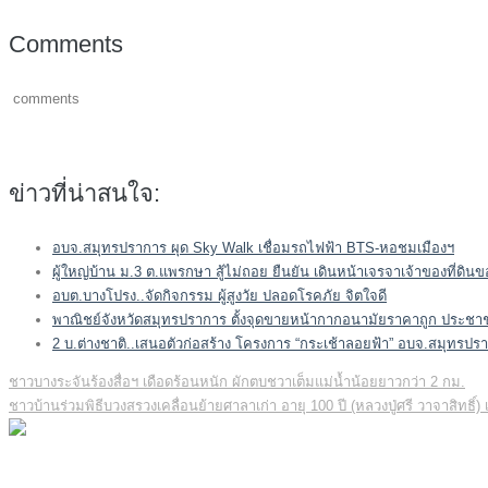
Comments
comments
ข่าวที่น่าสนใจ:
อบจ.สมุทรปราการ ผุด Sky Walk เชื่อมรถไฟฟ้า BTS-หอชมเมืองฯ
ผู้ใหญ่บ้าน ม.3 ต.แพรกษา สู้ไม่ถอย ยืนยัน เดินหน้าเจรจาเจ้าของที่ดิ
อบต.บางโปรง..จัดกิจกรรม ผู้สูงวัย ปลอดโรคภัย จิตใจดี
พาณิชย์จังหวัดสมุทรปราการ ตั้งจุดขายหน้ากากอนามัยราคาถูก ประชาชนแห
2 บ.ต่างชาติ..เสนอตัวก่อสร้าง โครงการ “กระเช้าลอยฟ้า” อบจ.สมุทรปร
ชาวบางระจันร้องสื่อฯ เดือดร้อนหนัก ผักตบชวาเต็มแม่น้ำน้อยยาวกว่า 2 กม.
Post
ชาวบ้านร่วมพิธีบวงสรวงเคลื่อนย้ายศาลาเก่า อายุ 100 ปี (หลวงปู่ศรี วาจาสิทธิ์) เกจิ
navigation