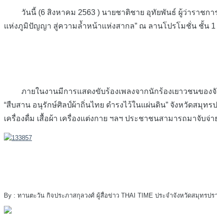
วันนี้ (6 สิงหาคม 2563 ) นายชาติชาย อุทัยพันธ์ ผู้ว่ารา
แห่งภูมิปัญญา สู่ความล้ำหน้าแห่งสากล” ณ ลานโปรโมชั่น ชั้น 1 
ภายในงานมีการแสดงขับร้องเพลงจากนักร้องเยาวชนของจังหวั
“สืบสาน อนุรักษ์ศิลป์ผ้าถิ่นไทย ดำรงไว้ในแผ่นดิน” จังหวัด
เครื่องดื่ม เสื้อผ้า เครื่องแต่งกาย ฯลฯ ประชาชนสามารถมาจับจ่า
By : ทานตะวัน กิจประภาสกุลวงศ์ ผู้สื่อข่าว THAI TIME ประจำจังหวัดสมุทรปร