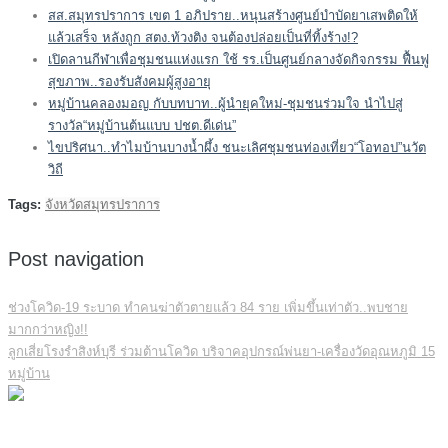
สส.สมุทรปราการ เขต 1 อภิปราย..หนุนสร้างศูนย์บำบัดยาเสพติดให้
แล้วเสร็จ หลังถูก สตง.ท้วงติง จนต้องปล่อยเป็นที่ทิ้งร้าง!?
เปิดลานกีฬาเพื่อชุมชนแห่งแรก ใช้ รร.เป็นศูนย์กลางจัดกิจกรรม ฟื้นฟู
สุขภาพ..รองรับสังคมผู้สูงอายุ
หมู่บ้านคลองมอญ กับบทบาท..ผู้นำยุคใหม่-ชุมชนร่วมใจ นำไปสู่
รางวัล“หมู่บ้านต้นแบบ ปชต.ดีเด่น”
ไขปริศนา..ทำไมบ้านบางน้ำผึ้ง ชนะเลิศชุมชนท่องเที่ยว“โอทอป”นวัต
วิถี
Tags:
จังหวัดสมุทรปราการ
Post navigation
ช่วงโควิด-19 ระบาด ทำคนฆ่าตัวตายแล้ว 84 ราย เพิ่มขึ้นเท่าตัว..พบชาย
มากกว่าหญิง!!
ลูกเสี่ยโรงรำสิงห์บุรี ร่วมต้านโควิด บริจาคอุปกรณ์พ่นยา-เครื่องวัดอุณหภูมิ 15
หมู่บ้าน