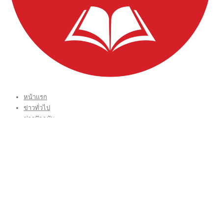
หน้าแรก
ข่าวทั่วไป
ข่าวปัจจุบัน
ข่าวประชาสัมพันธ์
บทบรรณาธิการ THAI TIME
VIDEO CLIP
CONTACT US
กองบรรณาธิการ โทร.062-383-8981
(thaitime3211@hotmail.com)
ติดต่อลงโฆษณาเว็บไซต์ โทร.062-383-8981