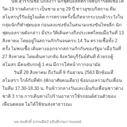
นพ.สุวรรณชัย แถลงว่า นักฟุตบอลที่ตรวจพบการติดเชื้อโค
วิด-19 รายดังกล่าว เป็นชาย อายุ 29 ปี ชาวอุซเบกิสถาน ทีม
สโมสรบุรีรัมย์ยูไนเต็ด การตรวจครั้งนี้เกิดจากระบบเฝ้าระวังใน
กลุ่มนักกีฬาฟุตบอล ก่อนลงแข่งขันในสนามแข่งขันไทยลีก นัก
ฟุตบอลรายดังกล่าว มีประวัติเดินทางถึงประเทศไทยเมื่อวันที่ 13
สิงหาคม โดยอยู่ในสถานกักกันจนครบ 14 วัน ตรวจเชื้อทั้ง 2
ครั้ง ไม่พบเชื้อ เดินทางออกจากสถานกักกันของรัฐมาเมื่อวันที่
27 สิงหาคม โดยเดินทางกลับ จังหวัดบุรีรัมย์ทันที ด้วยรถตู้
สโมสร มีคนขับรถตู้ 1 คน มีการใส่หน้ากากอนามัย
วันที่ 28 สิงหาคม ถึงวันที่ 9 กันยายน 2563 ฝึกซ้อมที่
สโมสรฯ ใกล้กับที่พัก (พักอาศัยคนเดียว) ซ้อมบอลร่วมกับเพื่อน
ในทีม 17.30-18.30 น. กินข้าวกลางวันและเย็นกับเพื่อนชาวต่าง
ชาติ 3 ราย การเดินทางไปร้านอาหารใช้รถยนต์ส่วนตัวของ
เพื่อนตลอด ไม่ได้ใช้ขนส่งสาธารณะ
นพ.สมศักดิ์ อรรฆศิลป์ อธิบดีกรมการแพทย์