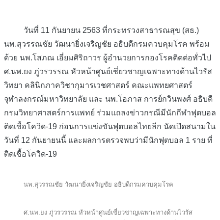
วันที่ 11 กันยายน 2563 ที่กระทรวงสาธารณสุข (สธ.)
นพ.สุวรรณชัย วัฒนายิ่งเจริญชัย อธิบดีกรมควบคุมโรค พร้อม
ด้วย นพ.โสภณ เอี่ยมศิริถาวร ผู้อำนวยการกองโรคติดต่อทั่วไป
ศ.นพ.ยง ภู่วรวรรณ หัวหน้าศูนย์เชี่ยวชาญเฉพาะทางด้านไวรัส
วิทยา คลินิกภาควิชากุมารเวชศาสตร์ คณะแพทยศาสตร์
จุฬาลงกรณ์มหาวิทยาลัย และ นพ.โอภาส การย์กวินพงศ์ อธิบดี
กรมวิทยาศาสตร์การแพทย์ ร่วมแถลงข่าวกรณีมีนักกีฬาฟุตบอล
ติดเชื้อโควิด-19 ก่อนการแข่งขันฟุตบอลไทยลีก นัดเปิดสนามใน
วันที่ 12 กันยายนนี้ และผลการตรวจพบว่ามีนักฟุตบอล 1 ราย ที่
ติดเชื้อโควิด-19
นพ.สุวรรณชัย วัฒนายิ่งเจริญชัย อธิบดีกรมควบคุมโรค
ศ.นพ.ยง ภู่วรวรรณ หัวหน้าศูนย์เชี่ยวชาญเฉพาะทางด้านไวรัส