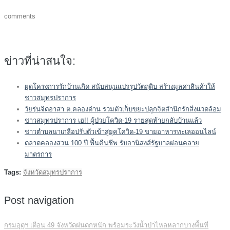
comments
ข่าวที่น่าสนใจ:
ผุดโครงการรักบ้านเกิด สนับสนุนแปรรูปวัตถุดิบ สร้างมูลค่าสินค้าให้
ชาวสมุทรปราการ
วัยรุ่นจิตอาสา ต.คลองด่าน รวมตัวเก็บขยะปลูกจิตสำนึกรักสิ่งแวดล้อม
ชาวสมุทรปราการ เฮ!! ผู้ป่วยโควิด-19 รายสุดท้ายกลับบ้านแล้ว
ชาวตำบลนาเกลือปรับตัวเข้าสู่ยุคโควิด-19 ขายอาหารทะเลออนไลน์
ตลาดคลองสวน 100 ปี ฟื้นคืนชีพ รับอานิสงส์รัฐบาลผ่อนคลาย
มาตรการ
Tags:
จังหวัดสมุทรปราการ
Post navigation
กรมอุตุฯ เตือน 49 จังหวัดฝนตกหนัก พร้อมระวังน้ำป่าไหลหลากบางพื้นที่