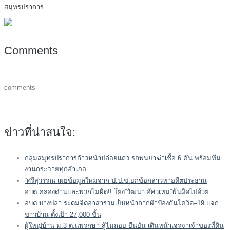
สมุทรปราการ
Comments
comments
ข่าวที่น่าสนใจ:
กลุ่มสมุทรปราการก้าวหน้าปล่อยแถว รถพ่นยาฆ่าเชื้อ 6 คัน พร้อมทีม
งานกระจายทุกอำเภอ
“ศรีสุวรรณ”เผยข้อมูลใหม่จาก ป.ป.ช.ยกข้อกล่าวหาอดีตประธาน
อบต.คลองด่านและพวกไม่ผิด!! โยง”วัฒนา อัศวเหม”พ้นผิดไปด้วย
อบต.บางปลา ระดมจิตอาสาร่วมเย็บหน้ากากผ้าป้องกันโควิด–19 แจก
ชาวบ้าน ตั้งเป้า 27,000 ชิ้น
ผู้ใหญ่บ้าน ม.3 ต.แพรกษา สู้ไม่ถอย ยืนยัน เดินหน้าเจรจาเจ้าของที่ดิน