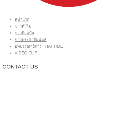
หน้าแรก
ข่าวทั่วไป
ข่าวปัจจุบัน
ข่าวประชาสัมพันธ์
บทบรรณาธิการ THAI TIME
VIDEO CLIP
CONTACT US
กองบรรณาธิการ โทร.062-383-8981
(thaitime3211@hotmail.com)
ติดต่อลงโฆษณาเว็บไซต์ โทร.062-383-8981
(thaitime3211@hotmail.com)
ติดต่อร้องเรียน thaitime3211@hotmail.com
© 2018 thaitimeonline. All Rights Reserved.
พระนครซอฟต์
ขั้นไปด้านบน
หน้าแรก