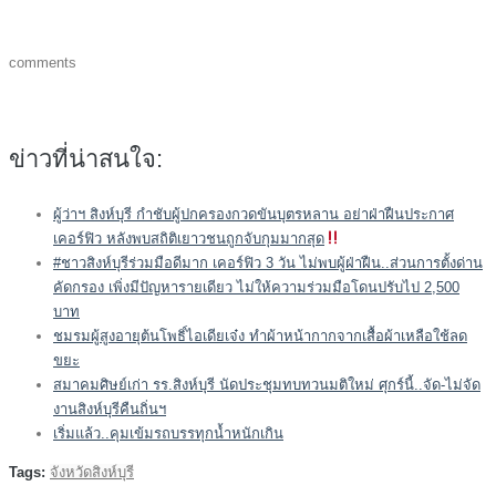
comments
ข่าวที่น่าสนใจ:
ผู้ว่าฯ สิงห์บุรี กำชับผู้ปกครองกวดขันบุตรหลาน อย่าฝ่าฝืนประกาศ
เคอร์ฟิว หลังพบสถิติเยาวชนถูกจับกุมมากสุด
#ชาวสิงห์บุรีร่วมมือดีมาก เคอร์ฟิว 3 วัน ไม่พบผู้ฝ่าฝืน..ส่วนการตั้งด่าน
คัดกรอง เพิ่งมีปัญหารายเดียว ไม่ให้ความร่วมมือโดนปรับไป 2,500
บาท
ชมรมผู้สูงอายุต้นโพธิ์ไอเดียเจ๋ง ทำผ้าหน้ากากจากเสื้อผ้าเหลือใช้ลด
ขยะ
สมาคมศิษย์เก่า รร.สิงห์บุรี นัดประชุมทบทวนมติใหม่ ศุกร์นี้..จัด-ไม่จัด
งานสิงห์บุรีคืนถิ่นฯ
เริ่มแล้ว..คุมเข้มรถบรรทุกน้ำหนักเกิน
Tags:
จังหวัดสิงห์บุรี