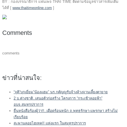
BY : กองบรรณาธิการ แฟนเพจ THAI TIME ติดตามข้อมูลข่าวสารเพิ่มเติม
ได้ที่ [
www.thaitimeonline.com
]
Comments
comments
ข่าวที่น่าสนใจ:
“จุติ”บุกเยี่ยม”น้องแฮม” นร.กตัญญูรับจ้างล้างจานเลี้ยงตายาย
2 บ.ต่างชาติ..เสนอตัวก่อสร้าง โครงการ “กระเช้าลอยฟ้า”
อบจ.สมุทรปราการ
ยื่นหนังสือร้องผู้ว่า!!..เดือดร้อนหนัก ถ.พุทธรักษา-แพรกษา สร้างไม่
เรียบร้อย
สะพานลอยไฮเทค!! แห่งแรก ในสมุทรปราการ