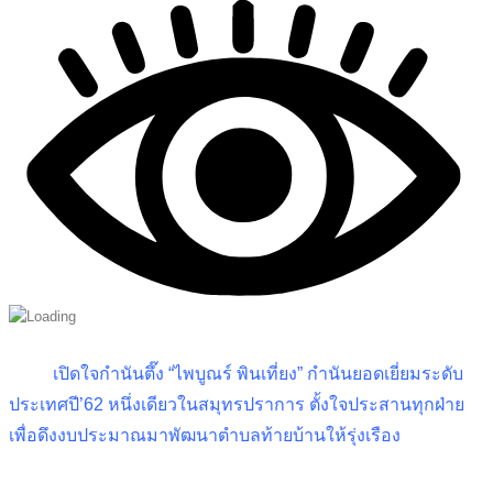
เปิดใจกำนันตึ๊ง “ไพบูณร์ พินเที่ยง” กำนันยอดเยี่ยมระดับ
ประเทศปี’62
หนึ่งเดียวในสมุทรปราการ
ตั้งใจประสานทุกฝ่าย
เพื่อดึงงบประมาณมาพัฒนาตำบลท้ายบ้านให้รุ่งเรือง