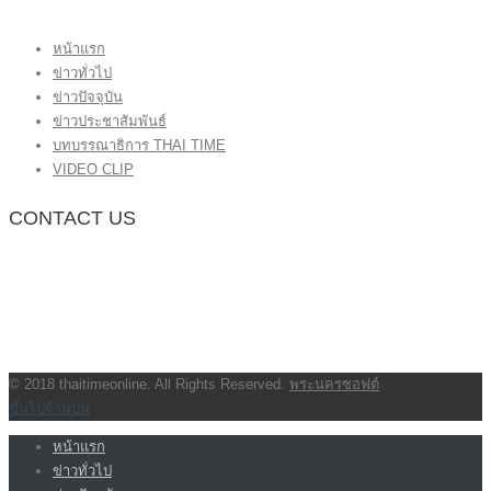
หน้าแรก
ข่าวทั่วไป
ข่าวปัจจุบัน
ข่าวประชาสัมพันธ์
บทบรรณาธิการ THAI TIME
VIDEO CLIP
CONTACT US
กองบรรณาธิการ โทร.062-383-8981
(thaitime3211@hotmail.com)
ติดต่อลงโฆษณาเว็บไซต์ โทร.062-383-8981
(thaitime3211@hotmail.com)
ติดต่อร้องเรียน thaitime3211@hotmail.com
© 2018 thaitimeonline. All Rights Reserved.
พระนครซอฟต์
ขั้นไปด้านบน
หน้าแรก
ข่าวทั่วไป