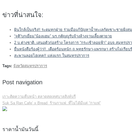
ข่าวที่น่าสนใจ:
ฝันใกล้เป็นจริง!! ระดมทุกฝ่าย ร่วมมือแก้ปัญหาน้ำทะเลกัดเซาะชายฝั่ง
“จุติ”บุกเยี่ยม”น้องแฮม” นร.กตัญญูรับจ้างล้างจานเลี้ยงตายาย
2 บ.ต่างชาติ..เสนอตัวก่อสร้าง โครงการ “กระเช้าลอยฟ้า” อบจ.สมุทรปร
ยื่นหนังสือร้องผู้ว่า!!..เดือดร้อนหนัก ถ.พุทธรักษา-แพรกษา สร้างไม่เรียบ
สะพานลอยไฮเทค!! แห่งแรก ในสมุทรปราการ
Tags:
จังหวัดสมุทรปราการ
Post navigation
เกาะติดความคืบหน้า ตลาดสดเทศบาลสิงห์บุรี
Suk Sa Ran Cafe’ x Bread ร้านกาแฟ..ที่ไม่ได้มีแค่ “กาแฟ”
ราคาน้ำมันวันนี้