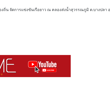
องถิ่น จัดการแข่งขันเรือยาว ณ คลองส่งน้ำสุวรรณภูมิ ต.บางปลา 