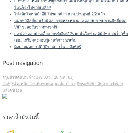
ก.ต่างประเทศ!! ย้ำชัดรัฐพร้อมดูแลคนไทยทุกมุมโลกพ้นโควิด ไกลแค่
ไหนก็จะไปช่วยเหลือ!!
ไม่พลิกโผทุกเก้าอี้!! โปรดเกล้าฯ ครม.ประยุทธ์ 2/2 แล้ว
หมอทวีศิลป์ยอมรับมีหลายจุดหละหลวม เสนอ ศบค.ทบทวนสิทธิ์แขก
VIP ชะลอรับชาวต่างชาติ!!
กคช.ส่งมอบบ้านเอื้ออาทรรังสิต412ราย มั่นใจทำเลดีมีปชช.สนใจกู้ซื้อ
เยอะ เตรียมส่งมอบผู้ผ่านพิจารณาเพิ่ม
ติดตามผลการปฎิบัติราชการใน จ.สิงห์บุรี
Post navigation
สรุปข่าวเด่นประจำวัน (9.00 น. 20 ก.ค. 63)
สิงห์บุรีอ่วมหนัก โดนพิษพายุหมุนถล่ม บ้าน-กุฏิพระพังยับ เสียหายกว่าร้อย
หลังคาเรือน
ราคาน้ำมันวันนี้