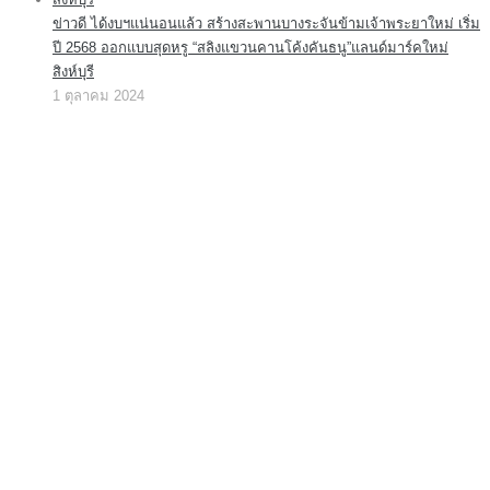
ข่าวดี ได้งบฯแน่นอนแล้ว สร้างสะพานบางระจันข้ามเจ้าพระยาใหม่ เริ่ม
ปี 2568 ออกแบบสุดหรู “สลิงแขวนคานโค้งคันธนู”แลนด์มาร์คใหม่
สิงห์บุรี
1 ตุลาคม 2024