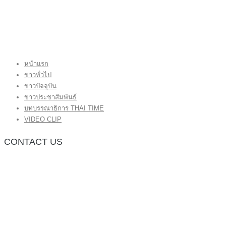
หน้าแรก
ข่าวทั่วไป
ข่าวปัจจุบัน
ข่าวประชาสัมพันธ์
บทบรรณาธิการ THAI TIME
VIDEO CLIP
CONTACT US
กองบรรณาธิการ โทร.062-383-8981
(thaitime3211@hotmail.com)
ติดต่อลงโฆษณาเว็บไซต์ โทร.062-383-8981
(thaitime3211@hotmail.com)
ติดต่อร้องเรียน thaitime3211@hotmail.com
© 2018 thaitimeonline. All Rights Reserved.
พระนครซอฟต์