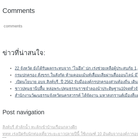
Comments
comments
ข่าวที่น่าสนใจ:
22 จังหวัด ยังได้รับผลกระทบจาก “โนอึล” ปภ.เร่งช่วยเหลือผู้ประสบภัย 1,
กรมปกครอง สั่งขรก.ในสังกัด ห้ามคอมเม้นท์เสื่อมเสียผ่านสื่อออนไลน์ ม
เปิดนโยบาย อบจ.สิงห์บุรี..ปี 2562 จับมือองค์กรปกครองส่วนท้องถิ่น เดิ
ชาวปทุมธานีปลื้ม หล่อพระปทุมธรรมราชจำลองนำประดิษฐาน10จุดทั่วจั
สำนักงานวัฒนธรรมจังหวัดนครสวรรค์ ได้จัดงาน มหาสงกรานต์เมืองสี่แค
Post navigation
สิงห์บุรี สำลักน้ำ ทะลักเข้าบ้านเรือนกลางดึก
ททท.เร่งเปิดรับนักท่องเที่ยวระยะยาวปลายปีนี้ ใช้เกณฑ์ 10 อันดับจากองค์การอ