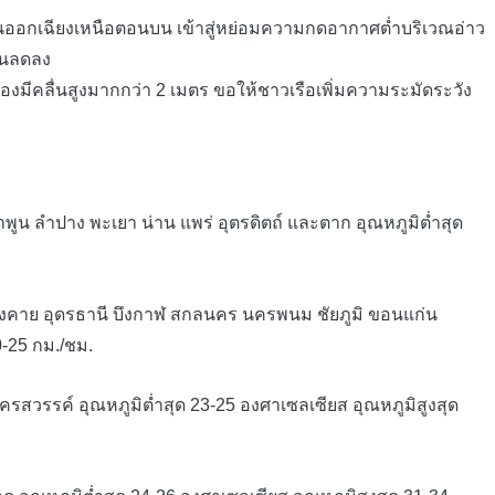
ออกเฉียงเหนือตอนบน เข้าสู่หย่อมความกดอากาศต่ำบริเวณอ่าว
ีฝนลดลง
ีคลื่นสูงมากกว่า 2 เมตร ขอให้ชาวเรือเพิ่มความระมัดระวัง
ูน ลำปาง พะเยา น่าน แพร่ อุตรดิตถ์ และตาก อุณหภูมิต่ำสุด
งคาย อุดรธานี บึงกาฬ สกลนคร นครพนม ชัยภูมิ ขอนแก่น
0-25 กม./ชม.
สวรรค์ อุณหภูมิต่ำสุด 23-25 องศาเซลเซียส อุณหภูมิสูงสุด