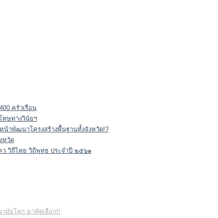
400 ครัวเรือน
ีโทษทางวินัยฯ
นหน้าพัฒนาโครงสร้างพื้นฐานทั้งจังหวัด!?
งหวัด
ว วิถีไทย วิถีพุทธ ประจำปี ๒๕๖๑
นามัยโลก มาคัดเลือก!!