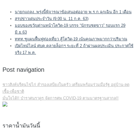
นายกแถลง..พรุ่งนี้พิจารณาข้อเสนอต่ออายุ พ.ร.ก.ฉุกเฉิน อีก 1 เดือน
สรุปข่าวเด่นประจำวัน (9.00 น. 11 ก.ค. 63)
มอบของขวัญด่านหน้าโควิด-19 บรรจุ “นักรบชุดขาว” รอบแรก 29
มิ.ย.63
ททท.ชูแผนฟื้นฟูท่องเที่ยว สู้โควิด-19 เน้นคุณภาพมากกว่าปริมาณ
เปิดไทม์ไลน์ ศบค.คลายล็อกฯ ระยะที่ 2 ถ้าผ่านผลประเมิน ประกาศใช้
จริง 17 พ.ค.
Post navigation
ชาวสิงห์บุรีตุนไข่ไก่ สำรองเสบียงในครัว เตรียมพร้อมร่วมมือรัฐ อยู่บ้าน-ลด
เชื้อ-เพื่อชาติ
มั่นใจได้!! บำราศนราดูร จัดการศพ COVID-19 ตามมาตรฐานสากล!!
ราคาน้ำมันวันนี้