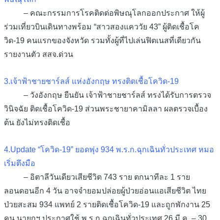
– คณะกรรมการโรคติดต่อพิษณุโลกออกประกาศ ให้ผู้
ร่วมเที่ยวบินเดินทางพร้อม “สาวสองแคววัย 43” ผู้ติดเชื้อโค
วิด-19 คนแรกของจังหวัด รวมทั้งผู้ที่ไปเล่นฟิตเนสที่เดียวกัน
รายงานตัว สสจ.ด่วน
3.เจ้าฟ้าชายชาร์ลส์ แห่งอังกฤษ ทรงติดเชื้อโควิด-19
– วังอังกฤษ ยืนยัน เจ้าฟ้าชายชาร์ลส์ ทรงได้รับการตรวจ
วินิจฉัย ติดเชื้อโควิด-19 ส่วนพระชายาคามิลลา ผลตรวจเบื้อง
ต้น ยังไม่ทรงติดเชื้อ
4.Update “โควิด-19” ยอดพุ่ง 934 พ.ร.ก.ฉุกเฉินทั่วประเทศ หมอ
เริ่มตึงมือ
– อิตาลีวันเดียวเสียชีวิต 743 ราย ตกนาทีละ 1 ราย
ลอนดอนอีก 4 วัน อาจจำยอมปล่อยผู้ป่วยอ่อนแอเสียชีวิต ไทย
ป่วยสะสม 934 แพทย์ 2 รายติดเชื้อโควิด-19 และถูกพักงาน 25
คน นายกฯ ประกาศใช้ พ.ร.ก.ฉุกเฉินทั่วประเทศ 26 มี.ค. – 30