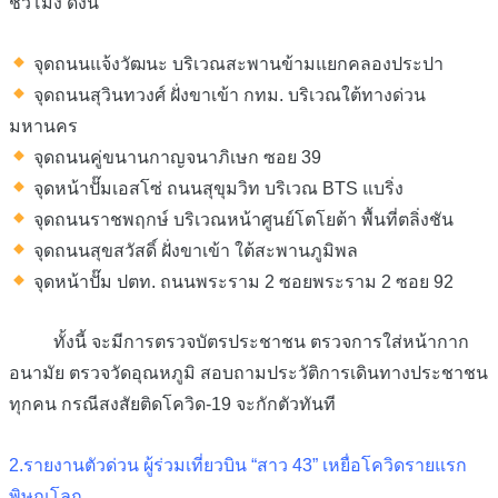
ชั่วโมง ดังนี้
️ จุดถนนแจ้งวัฒนะ บริเวณสะพานข้ามแยกคลองประปา
️ จุดถนนสุวินทวงศ์ ฝั่งขาเข้า กทม. บริเวณใต้ทางด่วน
มหานคร
️ จุดถนนคู่ขนานกาญจนาภิเษก ซอย 39
️ จุดหน้าปั๊มเอสโซ่ ถนนสุขุมวิท บริเวณ BTS แบริ่ง
️ จุดถนนราชพฤกษ์ บริเวณหน้าศูนย์โตโยต้า พื้นที่ตลิ่งชัน
️ จุดถนนสุขสวัสดิ์ ฝั่งขาเข้า ใต้สะพานภูมิพล
️ จุดหน้าปั๊ม ปตท. ถนนพระราม 2 ซอยพระราม 2 ซอย 92
ทั้งนี้ จะมีการตรวจบัตรประชาชน ตรวจการใส่หน้ากาก
อนามัย ตรวจวัดอุณหภูมิ สอบถามประวัติการเดินทางประชาชน
ทุกคน กรณีสงสัยติดโควิด-19 จะกักตัวทันที
2.รายงานตัวด่วน ผู้ร่วมเที่ยวบิน “สาว 43” เหยื่อโควิดรายแรก
พิษณุโลก