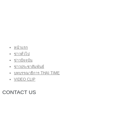
หน้าแรก
ข่าวทั่วไป
ข่าวปัจจุบัน
ข่าวประชาสัมพันธ์
บทบรรณาธิการ THAI TIME
VIDEO CLIP
CONTACT US
กองบรรณาธิการ โทร.062-383-8981
(thaitime3211@hotmail.com)
ติดต่อลงโฆษณาเว็บไซต์ โทร.062-383-8981
(thaitime3211@hotmail.com)
ติดต่อร้องเรียน thaitime3211@hotmail.com