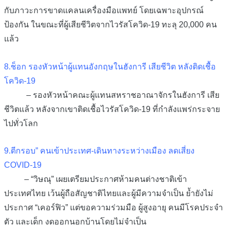
กับภาวะการขาดแคลนเครื่องมือแพทย์ โดยเฉพาะอุปกรณ์
ป้องกัน ในขณะที่ผู้เสียชีวิตจากไวรัสโควิด-19 ทะลุ 20,000 คน
แล้ว
8.ช็อก รองหัวหน้าผู้แทนอังกฤษในฮังการี เสียชีวิต หลังติดเชื้อ
โควิด-19
– รองหัวหน้าคณะผู้แทนสหราชอาณาจักรในฮังการี เสีย
ชีวิตแล้ว หลังจากเขาติดเชื้อไวรัสโควิด-19 ที่กำลังแพร่กระจาย
ไปทั่วโลก
9.ตีกรอบ” คนเข้าประเทศ-เดินทางระหว่างเมือง ลดเสี่ยง
COVID-19
– “วิษณุ” เผยเตรียมประกาศห้ามคนต่างชาติเข้า
ประเทศไทย เว้นผู้ถือสัญชาติไทยและผู้มีความจำเป็น ย้ำยังไม่
ประกาศ “เคอร์ฟิว” แต่ขอความร่วมมือ ผู้สูงอายุ คนมีโรคประจำ
ตัว และเด็ก งดออกนอกบ้านโดยไม่จำเป็น