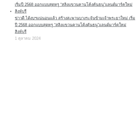
ข่าวดี ได้งบฯแน่นอนแล้ว สร้างสะพานบางระจันข้ามเจ้าพระยาใหม่ เริ่ม
ปี 2568 ออกแบบสุดหรู “สลิงแขวนคานโค้งคันธนู”แลนด์มาร์คใหม่
สิงห์บุรี
1 ตุลาคม 2024