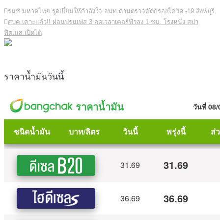
รมช.มหาดไทย รุดเยี่ยมให้กำลังใจ จนท.ด่านตรวจคัดกรองโควิด -19 สิงห์บุรี
ศบค.เคาะแล้ว!! ผ่อนปรนเฟส 3 ลดเวลาเคอร์ฟิวลง 1 ชม. โรงหนัง สปา
ฟิตเนส เปิดได้
ราคาน้ำมันวันนี้