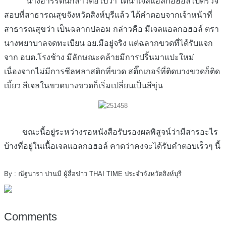
นางอารีรัตน์กล่าวต่อไปว่า ได้นำเจลแอลกอฮอล์ไปตรวจ
สอบที่สาธารณสุขจังหวัดสิงห์บุรีแล้ว ได้คำตอบจากเจ้าหน้าที่
สาธารณสุขว่า เป็นฉลากปลอม กล่าวคือ มีเจลแอลกอฮอล์ ตรา
นางพยาบาลจดทะเบียน อย.มีอยู่จริง แต่ฉลากขวดที่ได้รับแจก
จาก อบต.โรงช้าง มีลักษณะคล้ายมีการปริ้นมาแปะใหม่
เนื่องจากไม่มีการซีลพลาสติกที่ขวด สติ๊กเกอร์ที่ติดบางขวดก็ติด
เบี้ยว สีเจลในขวดบางขวดก็เริ่มเปลี่ยนเป็นสีขุ่น
ขณะนี้อยู่ระหว่างรอหนังสือรับรองผลพิสูจน์ว่ามีสารอะไร
บ้างที่อยู่ในเนื้อเจลแอลกอฮอล์ คาดว่าคงจะได้รับคำตอบเร็วๆ นี้
By : ณัฐนารา ปานมี ผู้สื่อข่าว THAI TIME ประจำจังหวัดสิงห์บุรี
Comments