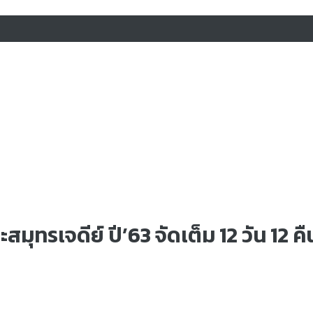
ทรเจดีย์ ปี’63 จัดเต็ม 12 วัน 12 คื