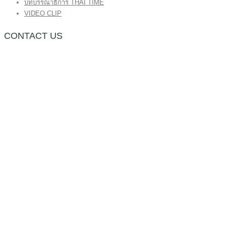
บทบรรณาธิการ THAI TIME
VIDEO CLIP
CONTACT US
กองบรรณาธิการ โทร.062-383-8981
(thaitime3211@hotmail.com)
ติดต่อลงโฆษณาเว็บไซต์ โทร.062-383-8981
(thaitime3211@hotmail.com)
ติดต่อร้องเรียน thaitime3211@hotmail.com
© 2018 thaitimeonline. All Rights Reserved.
พระนครซอฟต์
ขั้นไปด้านบน
หน้าแรก
ข่าวทั่วไป
ข่าวปัจจุบัน
ข่าวประชาสัมพันธ์
บทบรรณาธิการ THAI TIME
VIDEO CLIP
<img class=”aligncenter wp-image-1155 size-full”
src=”http://www.code064.site/wordpress/wp-