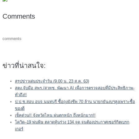
Comments
comments
ข่าวที่น่าสนใจ:
สรุปข่าวเด่นประจำวัน (9.00 น. 23 ส.ค. 63)
สตง.จับมือ สพร./สวทช. พัฒนา AI เพื่อการตรวจสอบที่มีประสิทธิภาพ-
ทั่วถึง!!
ป.ป.ช.สอบ อบจ.นนทบุรี ซื้อถุงยังชีพ 70 ล้าน นายกยันงบฯสูงเพราะซื้อ
ของดี
เช็คด่วน!! จังหวัดไหน ฝนตกหนัก ถึงหนักมาก!!
โควิด–19 พ่นพิษ ตลาดหุ้นร่วง 134 จุด จนต้องประกาศเซอร์กิตเบรก
เกอร์