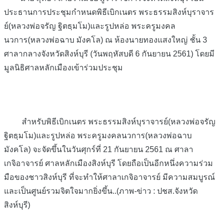
ประธานการประชุมกำหนดพิธีเบิกเนตร พระธรรมสิงห์บุราจาร
ย์(หลวงพ่อจรัญ ฐิตธฺมโม)และรูปหล่อ พระครูมงคล
นวการ(หลวงพ่อฉาบ มังคโล) ณ ห้องนายทองแสงใหญ่ ชั้น 3
ศาลากลางจังหวัดสิงห์บุรี (วันพฤหัสบดี 6 กันยายน 2561) โดยมี
มูลนิธิศาลหลักเ
มืองเข้าร่วมประชุม
สำหรับพิธีเบิกเนตร พระธรรมสิงห์บุราจารย์(หลวงพ่อจรัญ
ฐิตธฺมโม)และรูปหล่อ พระครูมงคลนวการ(หลวงพ่อฉาบ
มังคโล) จะจัดขึ้นในวันศุกร์ที่ 21 กันยายน 2561 ณ ศาลา
เกจิอาจารย์ ศาลหลักเมืองสิงห์บุรี โดยถือเป็นอีกหนึ่งความร่วม
มือของชาวสิงห์บุรี ที่จะทำให้ศาลาเกจิอาจารย์ มีความสมบูรณ์
และเป็นศูนย์รวมจิตใจมากยิ่งขึ้น..(ภาพ-ข่าว : ปชส.จังหวัด
สิงห์บุรี)