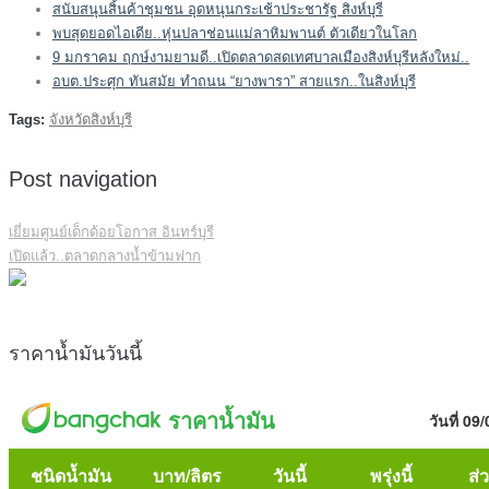
สนับสนุนสิ้นค้าชุมชน อุดหนุนกระเช้าประชารัฐ สิงห์บุรี
พบสุดยอดไอเดีย..หุ่นปลาช่อนแม่ลาหิมพานต์ ตัวเดียวในโลก
9 มกราคม ฤกษ์งามยามดี..เปิดตลาดสดเทศบาลเมืองสิงห์บุรีหลังใหม่..
อบต.ประศุก ทันสมัย ทำถนน “ยางพารา” สายแรก..ในสิงห์บุรี
Tags:
จังหวัดสิงห์บุรี
Post navigation
เยี่ยมศูนย์เด็กด้อยโอกาส อินทร์บุรี
เปิดแล้ว..ตลาดกลางน้ำข้ามฟาก
ราคาน้ำมันวันนี้