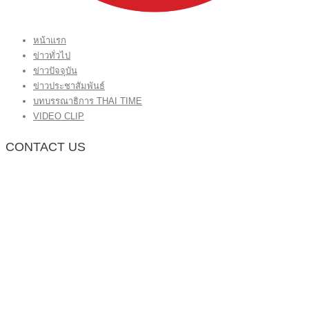
หน้าแรก
ข่าวทั่วไป
ข่าวปัจจุบัน
ข่าวประชาสัมพันธ์
บทบรรณาธิการ THAI TIME
VIDEO CLIP
CONTACT US
กองบรรณาธิการ โทร.062-383-8981
(thaitime3211@hotmail.com)
ติดต่อลงโฆษณาเว็บไซต์ โทร.062-383-8981
(thaitime3211@hotmail.com)
ติดต่อร้องเรียน thaitime3211@hotmail.com
© 2018 thaitimeonline. All Rights Reserved.
พระนครซอฟต์
ขั้นไปด้านบน
หน้าแรก
ข่าวทั่วไป