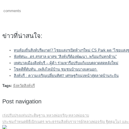
comments
ข่าวที่น่าสนใจ:
ทุนท้องถิ่นสิงห์บุรีผงาด!? ไชยแสงฯเปิดห้างฯใหม่ CS Park ผุด “ไชยแสงซ
ฟังทัศนะ..ดร.สุรสาล ผาสุข “สิงห์บุรีต้องพัฒนา..พร้อมกันทุกด้าน”
เทศบาลเมืองสิงห์บุรี – ผู้ค้า ร่วมหารือปรับแก้แบบตลาดสดหลังใหม่
โชคดีที่ดับทัน..เพลิงไหม้บ้าน ชุมชนบ้านบางแคนอก
สิงห์บุรี : ความเจริญเปลี่ยนทิศ⁉ เศรษฐกิจมุ่งหน้าสู่ตลาดบ้านระจัน
Tags:
จังหวัดสิงห์บุรี
Post navigation
เร่งปรับปรุงแท่นประดิษฐาน หลวงพ่อจรัญ-หลวงพ่อฉาบ
ประชุมกำหนดพิธีเบิกเนตร พระธรรมสิงห์บุราจารย์(หลวงพ่อจรัญ ฐิตธฺมโม) แ