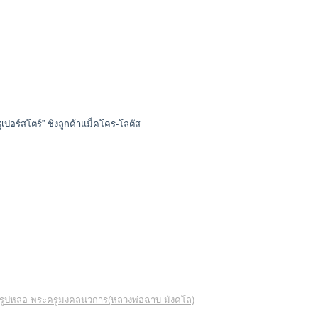
ูเปอร์สโตร์” ชิงลูกค้าแม็คโคร-โลตัส
ละรูปหล่อ พระครูมงคลนวการ(หลวงพ่อฉาบ มังคโล)