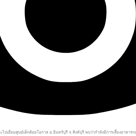
ยี่ยมศูนย์เด็กด้อยโอกาส อ.อินทร์บุรี จ.สิงห์บุรี พบว่ากำลังมีการเลี้ยงอาหารกล