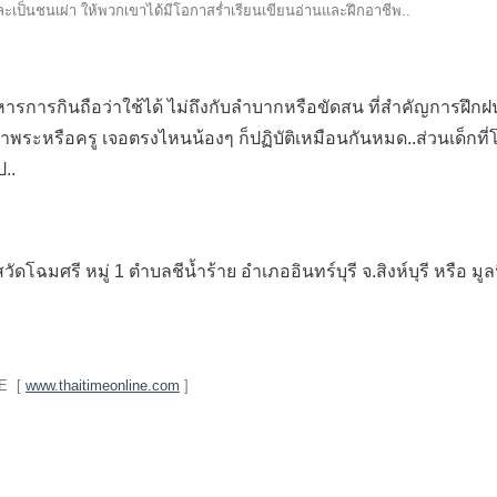
อและเป็นชนเผ่า ให้พวกเขาได้มีโอกาสร่ำเรียนเขียนอ่านและฝึก
อาชีพ..
ารการกินถือว่าใช้ได้ ไม่ถึงกับลำบากหรือขัดสน ที่สำคัญการฝึกฝ
าพระหรือครู เจอตรงไหนน้องๆ ก็ปฏิบัติเหมือนกันหมด..ส่วนเด็กที่โ
ป..
ฉมศรี หมู่ 1 ตำบลชีน้ำร้าย อำเภออินทร์บุรี จ.สิงห์บุรี หรือ ม
ME [
www.thaitimeonline.com
]