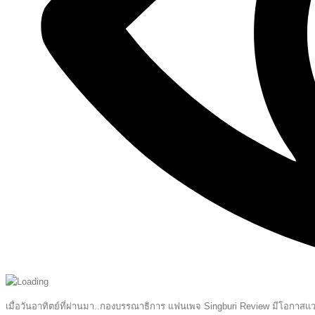
เมื่อวันอาทิตย์ที่ผ่านมา..กองบรรณาธิการ แฟนเพจ Singburi Review มีโอกาสแวะไปเ