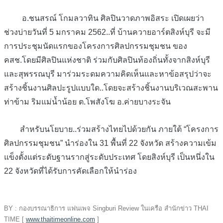
อ.ชนสรณ์ โกมลวาทิน ศิลปินวาดภาพอิสระ เปิดเผยว่า
ช่วงบ่ายวันที่ 5 มกราคม 2562..ที่ บ้านควายอาร์ตสิงห์บุรี จะมี
การประชุมนัดแรกของโครงการศิลปกรรมชุมชน ของ
คสช.โดยมีศิลปินแห่งชาติ ร่วมกับศิลปินท้องถิ่นทั้งจากสิงห์บุรี
และสุพรรณบุรี มาร่วมระดมความคิดเห็นและหาข้อสรุปว่าจะ
สร้าง
ชิ้นงานศิลปะรูปแบบใด..โดยจะสร้างชิ้นงานบริเวณสะพาน
ท่าข้าม ริมแม่น้ำน้อย ต.โพสังโฆ อ.ค่ายบางระจัน
สำหรับนโยบาย..ร่วมสร้างไทยไปด้วยกัน ภายใต้ “โครงการ
ศิลปกรรมชุมชน” นำร่องใน 31 พื้นที่ 22 จังหวัด สร้างความเข้ม
แข็งตั้งแต่ระดับฐานรากสู่ระดับประเทศ โดยสิงห์บุรี เป็นหนึ่งใน
22 จังหวัดที่ได้รับการคัดเลือกให้นำร่อง
BY : กองบรรณาธิการ แฟนเพจ Singburi Review ในเครือ สำนักข่าว THAI
TIME [
www.thaitimeonline.com
]