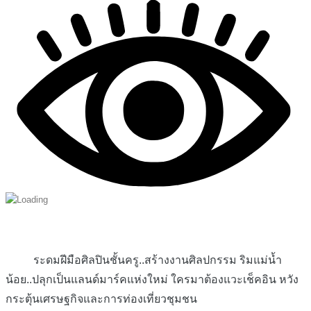
ระดมฝีมือศิลปินชั้นครู..สร้างงานศิลปกรรม ริมแม่น้ำ
น้อย..ปลุกเป็นแลนด์มาร์คแห่งใหม่ ใครมาต้องแวะเช็คอิน หวัง
กระตุ้นเศรษฐกิจและการท่องเที่ยวชุมชน