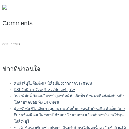
Comments
comments
ข่าวที่น่าสนใจ:
คนสิงห์บุรี..ต้องฟัง!? นี่คือเสียงจากภาคประชาชน
DSI จับมือ จ.สิงห์บุรี เร่งสกัดแชร์ลูกโซ่
“ณรงค์ศักดิ์ วิงวอน” ผวาปัญหาอัคคีภัยเกิดซ้ำ สั่งระดมติดตั้งถังดับเพลิง
ให้ครบทุกซอย ทั้ง 14 ชุมชน
ผู้ว่าฯสิงห์บุรีไอเดียกระฉูด ผุดแนวคิดตั้งกองทุนรักบ้านเกิด คัดเด็กสมอง
ดีแยกห้องพิเศษ ใครสอบได้ทุนส่งเรียนจนจบ แล้วกลับมาทำงานใช้ทุน
ในสิงห์บุรี
ข่าวดี..ข้อร้องเรียนชาวประศุก อินทร์บุรี กรณีฝนตกน้ำทะลักเข้าบ้านได้