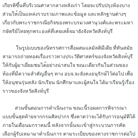
เกียรติขึ้นที่บริเว
ณศาลากลางหลังเก่า โดยจะปรับปรุงห้องบาง
ส่วนให
้เป็นแหล่งรวบรวมภาพและข้อม
ูล และหลักฐานต่างๆ
เกี่ยวกับพระราชกรณียกิจของ
พระบรมวงศานุวงศ์และพระมหา
ก
ษัตริย์
ไทยทุกพระองค์ที่เคยเสด็จมา
ยังจังหวัดสิงห์บุรี
ในรูปแบบของนิทรรศการสื่อผส
มแลมัลติมีเดีย ที่ทันสมัย
สามารถถ่ายทอดเรื่องราวทางป
ระวัติศาสตร์ของจังหวัดสิงห
์บุรี
ให้กับผู้มาเยี่ยมชมได
้อย่างน่าสนใจ ขณะเดียวกันในส่วนของ
ห้องที
่มีความสำคัญอื่นๆ ทาง อบจ.จะยังคงอนุรักษ์ไว้ต่อไ
ป เพื่อ
ให้อนุชนรุ่นหลัง นักเรียน นักศึกษาและผู้สนใจ ได้มาเรียนรู้เรื่อง
ราวของจ
ังหวัดสิงห์บุรี
ส่วนขั้นตอนการดำเนินงาน ขณะนี้รอผลการพิจารณา
แบบขั้
นสุดท้ายจากกรมศิลปากร ซึ่งคาดว่าจะได้รับการอนุมั
ติได้
ภายในเดือนมกราคมนี้ หลังจากนั้นจะเข้าสู่กระบวน
การคัด
เลือกผู้รับเหมามาดำเ
นินการ ตามระเบียบของทางราชการต่อไ
ป