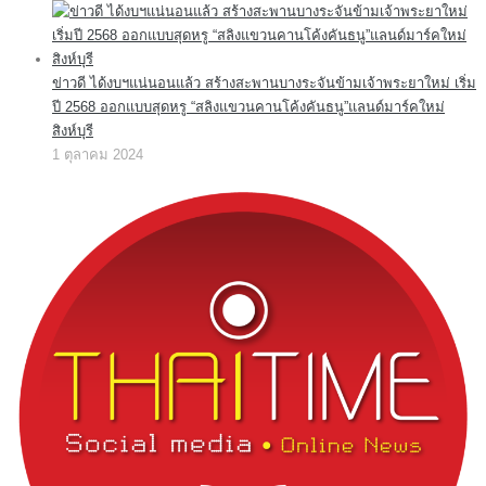
ข่าวดี ได้งบฯแน่นอนแล้ว สร้างสะพานบางระจันข้ามเจ้าพระยาใหม่ เริ่ม
ปี 2568 ออกแบบสุดหรู “สลิงแขวนคานโค้งคันธนู”แลนด์มาร์คใหม่
สิงห์บุรี
1 ตุลาคม 2024