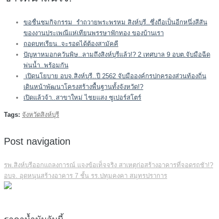
ขอชื่นชมกิจกรรม รำถวายพระพรหม สิงห์บุรี..ซึ่งถือเป็นอีกหนึ่งสีสัน
ของงานประเพณีแห่เทียนพรรษาฟักทอง ของบ้านเรา
ถอดบทเรียน..จะรอดได้ต้องสามัคคี
ปัญหาหมอกควันพิษ..ลามถึงสิงห์บุรีแล้ว!? 2 เทศบาล 9 อบต.จับมือฉีด
พ่นน้ำ..พร้อมกัน
เปิดนโยบาย อบจ.สิงห์บุรี..ปี 2562 จับมือองค์กรปกครองส่วนท้องถิ่น
เดินหน้าพัฒนาโครงสร้างพื้นฐานทั้งจังหวัด!?
เปิดแล้วจ้า..สาขาใหม่ ไชยแสง ซูเปอร์สโตร์
Tags:
จังหวัดสิงห์บุรี
Post navigation
รพ.สิงห์บุรีออกแถลงการณ์ แจงข้อเท็จจริง สาเหตุก่อสร้างอาคารที่จอดรถชัา!?
อบจ. อุดหนุนสร้างอาคาร 7 ชั้น รร.ปทุมคงคา สมุทรปราการ