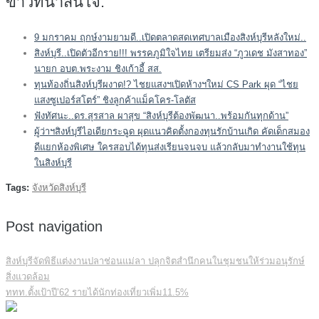
ข่าวที่น่าสนใจ:
9 มกราคม ฤกษ์งามยามดี..เปิดตลาดสดเทศบาลเมืองสิงห์บุรีหลังใหม่..
สิงห์บุรี..เปิดตัวอีกราย!!! พรรคภูมิใจไทย เตรียมส่ง “ภูวเดช มังสาทอง”
นายก อบต.พระงาม ชิงเก้าอี้ สส.
ทุนท้องถิ่นสิงห์บุรีผงาด!? ไชยแสงฯเปิดห้างฯใหม่ CS Park ผุด “ไชย
แสงซูเปอร์สโตร์” ชิงลูกค้าแม็คโคร-โลตัส
ฟังทัศนะ..ดร.สุรสาล ผาสุข “สิงห์บุรีต้องพัฒนา..พร้อมกันทุกด้าน”
ผู้ว่าฯสิงห์บุรีไอเดียกระฉูด ผุดแนวคิดตั้งกองทุนรักบ้านเกิด คัดเด็กสมอง
ดีแยกห้องพิเศษ ใครสอบได้ทุนส่งเรียนจนจบ แล้วกลับมาทำงานใช้ทุน
ในสิงห์บุรี
Tags:
จังหวัดสิงห์บุรี
Post navigation
สิงห์บุรีจัดพิธีแต่งงานปลาช่อนแม่ลา ปลุกจิตสำนึกคนในชุมชนให้ร่วมอนุรักษ์
สิ่งแวดล้อม
ททท.ตั้งเป้าปี’62 รายได้นักท่องเที่ยวเพิ่ม11.5%