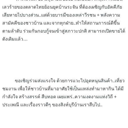
เลวร้ายของตลาดไทยย้อนยุคบ้านระจัน ที่ต้องเผชิญกับอัคคีภัย
เสียหายไปบางส่วน..แต่ด้วยบารมีของเหล่าวีรชน + พลังความ
สามัคคีของชาวบ้าน และจากทุกฝ่าย..ทำให้สถานการณ์ดีขึ้น
ตามลำดับ ร่วมกันกอบกู้จนเข้าสู่สภาวะปกติ สามารถเปิดขายได้
ดังเดิมแล้ว…
ขอเชิญร่วมส่งแรงใจ ด้วยการแวะไปอุดหนุนสินค้า..เที่ยว
ชมงาน เพื่อให้ชาวบ้านที่มาอาศัยใช้เป็นแหล่งทำมาหากิน ได้มี
กำลังใจ สร้างสรรค์ สืบทอด เผยแพร่..ความงดงามแห่งวิถี +
ประเพณี และเรื่องราวดีๆ ของสิงห์บุรีบ้านเราสืบไป..