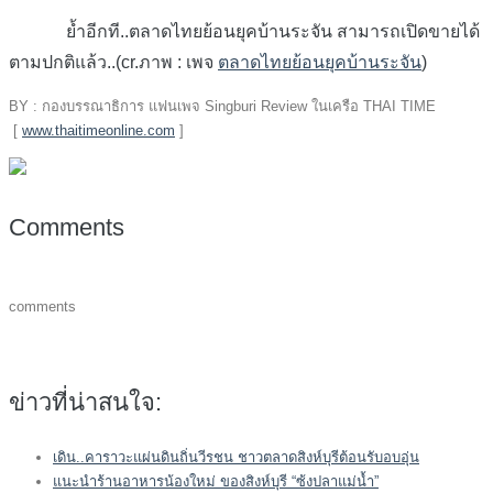
ย้ำอีกที..ตลาดไทยย้อนยุคบ้านระจัน สามารถเปิดขายได้
ตามปกติแล้ว..(cr.ภาพ : เพจ
ตลาดไทยย้อนยุคบ้านระจัน
)
BY : กองบรรณาธิการ แฟนเพจ Singburi Review ในเครือ THAI TIME
[
www.thaitimeonline.com
]
Comments
comments
ข่าวที่น่าสนใจ:
เดิน..คาราวะแผ่นดินถิ่นวีรชน ชาวตลาดสิงห์บุรีต้อนรับอบอุ่น
แนะนำร้านอาหารน้องใหม่ ของสิงห์บุรี “ซ้งปลาแม่น้ำ”