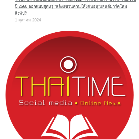
ปี 2568 ออกแบบสุดหรู “สลิงแขวนคานโค้งคันธนู”แลนด์มาร์คใหม่
สิงห์บุรี
1 ตุลาคม 2024