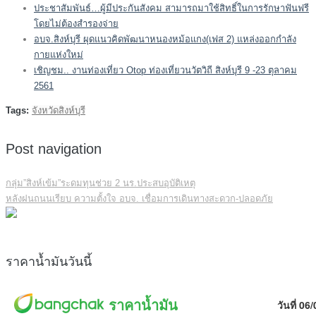
ประชาสัมพันธ์…ผู้มีประกันสังคม สามารถมาใช้สิทธิ์ในการรักษาฟันฟรี
โดยไม่ต้องสำรองจ่าย
อบจ.สิงห์บุรี ผุดแนวคิดพัฒนาหนองหม้อแกง(เฟส 2) แหล่งออกกำลัง
กายแห่งใหม่
เชิญชม.. งานท่องเที่ยว Otop ท่องเที่ยวนวัตวิถี สิงห์บุรี 9 -23 ตุลาคม
2561
Tags:
จังหวัดสิงห์บุรี
Post navigation
กลุ่ม”สิงห์เข้ม”ระดมทุนช่วย 2 นร.ประสบอุบัติเหตุ
หลังฝนถนนเรียบ ความตั้งใจ อบจ. เชื่อมการเดินทางสะดวก-ปลอดภัย
ราคาน้ำมันวันนี้