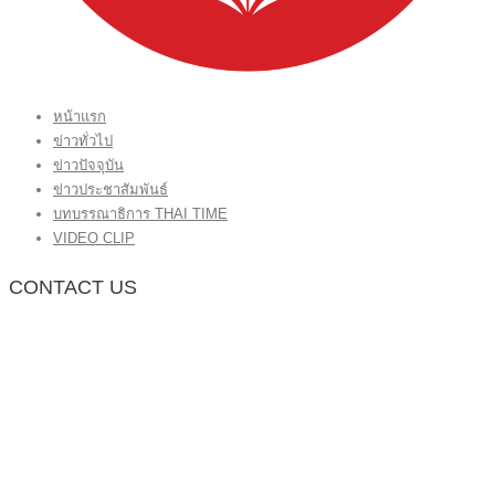
หน้าแรก
ข่าวทั่วไป
ข่าวปัจจุบัน
ข่าวประชาสัมพันธ์
บทบรรณาธิการ THAI TIME
VIDEO CLIP
CONTACT US
กองบรรณาธิการ โทร.062-383-8981
(thaitime3211@hotmail.com)
ติดต่อลงโฆษณาเว็บไซต์ โทร.062-383-8981
(thaitime3211@hotmail.com)
ติดต่อร้องเรียน thaitime3211@hotmail.com
© 2018 thaitimeonline. All Rights Reserved.
พระนครซอฟต์
ขั้นไปด้านบน