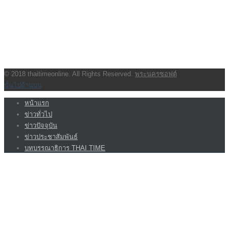
กองบรรณาธิการ โทร.062-383-8981
(thaitime3211@hotmail.com)
ติดต่อลงโฆษณาเว็บไซต์ โทร.062-383-8981
(thaitime3211@hotmail.com)
ติดต่อร้องเรียน thaitime3211@hotmail.com
© 2018 thaitimeonline. All Rights Reserved.
พระนครซอฟต์
ขั้นไปด้านบน
หน้าแรก
ข่าวทั่วไป
ข่าวปัจจุบัน
ข่าวประชาสัมพันธ์
บทบรรณาธิการ THAI TIME
VIDEO CLIP
<img class=”aligncenter wp-image-1155 size-full”
src=”http://www.code064.site/wordpress/wp-
content/uploads/2018/03/21413-24435-Screenshot_1-l.jpg” alt=””
width=”660″ height=”392″ />