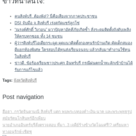
ข่าวที่น่าสนใจ:
คนสิงห์บุรี..ต้องฟัง!? นี่คือเสียงจากภาคประชาชน
DSI จับมือ จ.สิงห์บุรี เร่งสกัดแชร์ลูกโซ่
“ณรงค์ศักดิ์ วิงวอน” ผวาปัญหาอัคคีภัยเกิดซ้ำ สั่งระดมติดตั้งถังดับเพลิง
ให้ครบทุกซอย ทั้ง 14 ชุมชน
ผู้ว่าฯสิงห์บุรีไอเดียกระฉูด ผุดแนวคิดตั้งกองทุนรักบ้านเกิด คัดเด็กสมอง
ดีแยกห้องพิเศษ ใครสอบได้ทุนส่งเรียนจนจบ แล้วกลับมาทำงานใช้ทุน
ในสิงห์บุรี
ข่าวดี..ข้อร้องเรียนชาวประศุก อินทร์บุรี กรณีฝนตกน้ำทะลักเข้าบ้านได้
รับการแก้ไขแล้ว
Tags:
จังหวัดสิงห์บุรี
Post navigation
ฮือฮา..กรุวัดจินดามณี สิงห์บุรี แตก พบพระบุทองคำ-เงิน-นาค และพระพุทธรูป
สมัยรัตนโกสินทร์อีกเพียบ
นายอำเภออินทร์บุรีสั่งตรวจสอบ ที่มา..3 เจดีย์ร้างข้างวัดโฉมศรี!? เตรียมหา
ทางอนุรักษ์-เชิดชู