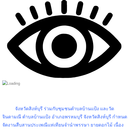
จังหวัดสิงห์บุรี ร่วมกับชุมชนตำบลบ้านแป้ง และวัด
จินดามณี ตำบลบ้านแป้ง อำเภอพรหมบุรี จังหวัดสิงห์บุรี กำหนด
จัดงานสืบสานประเพณีแห่เทียนจำนำพรรษา
ยายดอกไม้
เนื่อง