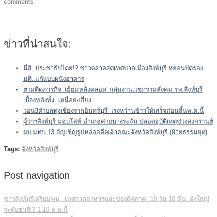
comments
ข่าวที่น่าสนใจ:
นี่สิ..ประชาธิปไตย!? ชาวตลาดสดเทศบาลเมืองสิงห์บุรี หย่อนบัตรลง
มติ..แก้แบบผนังอาคาร
ตามติดภารกิจ ‘เยี่ยมหลังคลอด’ กลุ่มงานเวชกรรมสังคม รพ.สิงห์บุรี
เบื้องหลังทั้ง..เหนื่อย-เสี่ยง
วอน3ตำบลทุ่งเชียงรากอินทร์บุรี เร่งหว่านข้าวให้เสร็จก่อนสิ้นพ.ค.นี้
ผู้ว่าฯสิงห์บุรี มอบโล่ห์ อำเภอค่ายบางระจัน ปลอดอุบัติเหตุช่วงสงกรานต์
ผบ.มทบ.13 อัญเชิญรูปหล่ออดีตเจ้าคณะจังหวัดสิงห์บุรี (ฝ่ายธรรมยุต)
Tags:
จังหวัดสิงห์บุรี
Post navigation
ชาวสิงห์บุรีเตรียมพบ.. เทศกาลอาหารและของดี4ภาค..10 วัน 10 คืน..ยิ่งใหญ่
ระดับชาติ!? 1-10 ส.ค.นี้