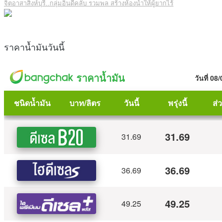
จิตอาสาสิงห์บุรี..กลุ่มอินดี้คลับ รวมพล สร้างห้องน้ำให้ผู้ยากไร้
ราคาน้ำมันวันนี้