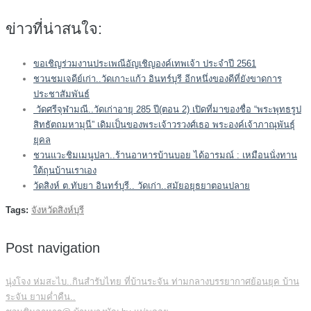
ข่าวที่น่าสนใจ:
ขอเชิญร่วมงานประเพณีอัญเชิญองค์เทพเจ้า ประจำปี 2561
ชวนชมเจดีย์เก่า..วัดเกาะแก้ว อินทร์บุรี อีกหนึ่งของดีที่ยังขาดการ
ประชาสัมพันธ์
วัดศรีจุฬามณี..วัดเก่าอายุ 285 ปี(ตอน 2) เปิดที่มาของชื่อ “พระพุทธรูป
สิทธัตถมหามุนี” เดิมเป็นของพระเจ้าวรวงศ์เธอ พระองค์เจ้าภาณุพันธุ์
ยุคล
ชวนแวะชิมเมนูปลา..ร้านอาหารบ้านบอย ได้อารมณ์ : เหมือนนั่งทาน
ใต้ถุนบ้านเราเอง
วัดสิงห์ ต.ทับยา อินทร์บุรี.. วัดเก่า..สมัยอยุธยาตอนปลาย
Tags:
จังหวัดสิงห์บุรี
Post navigation
นุ่งโจง ห่มสะไบ..กินสำรับไทย ที่บ้านระจัน ท่ามกลางบรรยากาศย้อนยุค บ้าน
ระจัน ยามค่ำคืน..