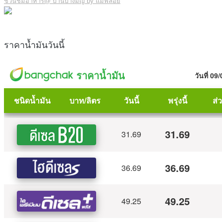
ชวนชิมอาหาร@ บ้านบางมัญ by แม่พลอย
ราคาน้ำมันวันนี้