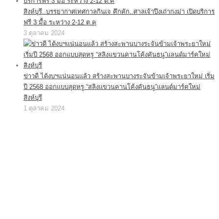
สิงห์บุรี..บรรยากาศเทศกาลกินเจ คึกคัก..ศาลเจ้าปึงเถ่ากงม่า เปิดบริการ
ฟรี 3 มื้อ ระหว่าง 2-12 ต.ค
3 ตุลาคม 2024
ข่าวดี ได้งบฯแน่นอนแล้ว สร้างสะพานบางระจันข้ามเจ้าพระยาใหม่ เริ่ม
ปี 2568 ออกแบบสุดหรู “สลิงแขวนคานโค้งคันธนู”แลนด์มาร์คใหม่
สิงห์บุรี
1 ตุลาคม 2024