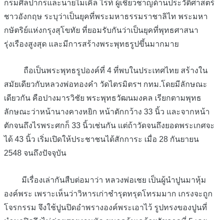
กรมศิลปากรและนายไมเคิล ไรท์ ผู้เชี่ยวชาญด้านประวัติศาสตร์
ชาวอังกฤษ ระบุว่าเป็นยุคที่พระมหาธรรมราชาลิไท พระมหา
กษัตริย์แห่งกรุงสุโขทัย ที่ยอมรับกันว่าเป็นยุคที่พุทธศาสนา
รุ่งเรืองสูงสุด และมีการสร้างพระพุทธรูปขึ้นมากมาย
ถือเป็นพระพุทธรูปองค์ที่ 4 ที่พบในประเทศไทย สร้างใน
สมัยเดียวกับหลวงพ่อทองคำ วัดไตรมิตรฯ กทม.โดยมีลักษณะ
เดียวกัน คือปางมารวิชัย พระพุทธวัฒนมงคล เรียกตามพุทธ
ลักษณะว่าหน้านางคางหยิก หน้าตักกว้าง 33 นิ้ว และจากหน้า
ตักจนถึงไรพระศกก็ 33 นิ้วเช่นกัน แต่ถ้าวัดจนถึงยอดพระเกศจะ
ได้ 43 นิ้ว เริ่มเปิดให้ประชาชนได้สักการะ เมื่อ 28 กันยายน
2548 จนถึงปัจจุบัน
มีเรื่องเล่ากันสืบต่อมาว่า หลวงพ่อเชย เป็นผู้นำปูนมาหุ้ม
องค์พระ เพราะเห็นว่าวิหารเก่าชำรุดทรุดโทรมมาก เกรงจะถูก
โจรกรรม จึงใช้ปูนปิดอำพรางองค์พระเอาไว้ รูปทรงของปูนที่