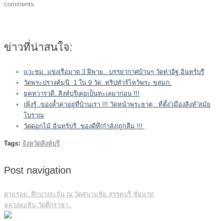
comments
ข่าวที่น่าสนใจ:
แวะชม..แข่งเรือมาด 3 ฝีพาย.. บรรยากาศบ้านๆ วัดท่าอิฐ อินทร์บุรี
วัดพระปรางค์มุนี 1 ใน 9 วัด..ทริปทัวร์ไหว้พระ ขสมก.
ยุคทวารวดี..สิงห์บุรีเคยเป็นทะเลมาก่อน !!!
เพิ่งรู้..ของล้ำค่าอยู่ที่บ้านเรา !!! วัดหน้าพระธาตุ : ที่ตั้ง”เมืองสิงห์”สมัย
โบราณ
วัดดอกไม้ อินทร์บุรี..ของดีที่(กำลัง)ถูกลืม !!!
Tags:
จังหวัดสิงห์บุรี
Post navigation
ตามรอย..ศึกบางระจัน ณ วัดสนามชัย สรรคบุรี ชัยนาท
หลวงพ่อหิน วัดตึกราชา..