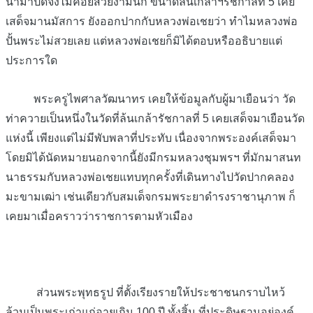
นำมาปิดจึงไม่ค่อยสวยงามนัก ขนาดล้นเกล้าฯรัชกาลที่ 5 เคย
เสด็จมานมัสการ ยังออกปากกับหลวงพ่อเชยว่า ทำไมหลวงพ่อ
ปั้นพระไม่สวยเลย แต่หลวงพ่อเชยก็มิได้ตอบหรืออธิบายแต่
ประการใด
พระครูไพศาลวัฒนาทร เคยให้ข้อมูลกับผู้มาเยือนว่า วัด
ท่าควายเป็นหนึ่งในวัดที่ล้นเกล้ารัชกาลที่ 5 เคยเสด็จมาเยือนวัด
แห่งนี้ เพียงแต่ไม่มีพับพลาที่ประทับ เนื่องจากพระองค์เสด็จมา
โดยมิได้นัดหมายนอกจากนี้ยังมีกรมหลวงชุมพรฯ ที่มักมาสนท
นาธรรมกับหลวงพ่อเชยแทบทุกครั้งที่เดินทางไปวัดปากคลอง
มะขามเฒ่า เช่นเดียวกับสมเด็จกรมพระยาดำรงราชานุภาพ ก็
เคยมาเมื่อคราวว่าราชการตามหัวเมือง
ส่วนพระพุทธรูป ที่ตั้งเรียงรายให้ประชาชนกราบไหว้
ล้วนเป็นพระเก่าแก่อายุเกิน 100 ปี ทั้งสิ้น ที่ประดิษฐานอยู่องค์