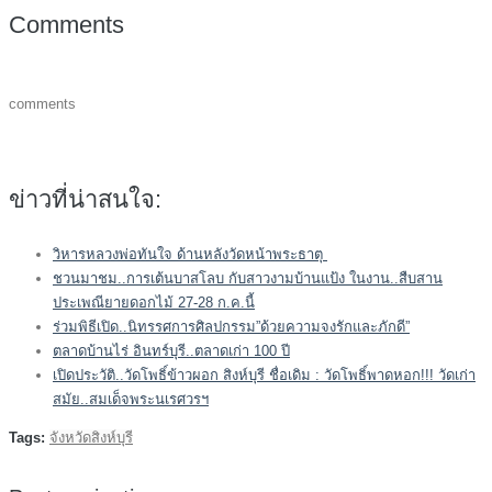
Comments
comments
ข่าวที่น่าสนใจ:
วิหารหลวงพ่อทันใจ ด้านหลังวัดหน้าพระธาตุ
ชวนมาชม..การเต้นบาสโลบ กับสาวงามบ้านแป้ง ในงาน..สืบสาน
ประเพณียายดอกไม้ 27-28 ก.ค.นี้
ร่วมพิธีเปิด..นิทรรศการศิลปกรรม”ด้วยความจงรักและภักดี”
ตลาดบ้านไร่ อินทร์บุรี..ตลาดเก่า 100 ปี
เปิดประวัติ..วัดโพธิ์ข้าวผอก สิงห์บุรี ชื่อเดิม : วัดโพธิ์พาดหอก!!! วัดเก่า
สมัย..สมเด็จพระนเรศวรฯ
Tags:
จังหวัดสิงห์บุรี