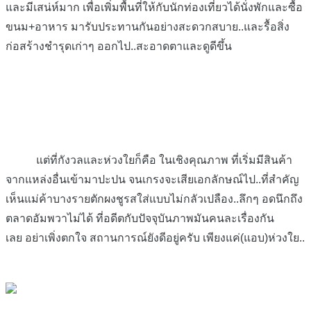
และมีเสน่ห์มาก เพื่อเพิ่มพื้นที่ให้กับนักท่องเที่ยวได้นั่งพักและซื้อ
ขนม+อาหาร มารับประทานกันอย่างสะดวกสบาย..และรื้อสิ่ง
ก่อสร้างชำรุดเก่าๆ ออกไป..สะอาดตาและดูดีขึ้น
แต่ที่กังวลและห่วงใยก็คือ ในเชิงคุณภาพ ที่เริ่มมีสินค้า
จากแหล่งอื่นเข้ามาปะปน จนเกรงจะเสียเอกลักษณ์ไป..ที่สำคัญ
เห็นแม่ค้าบางรายตักผงชูรสใส่แบบไม่กลัวเปลือง..ลึกๆ อดนึกถึง
ตลาดอัมพวาไม่ได้ ที่อดีตกับปัจจุบันภาพมันคนละเรื่องกัน
เลย อย่าเพิ่งตกใจ สถานการณ์ยังดีอยู่ครับ เพียงแค่(แอบ)ห่วงใย..