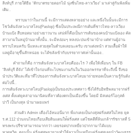
สิงห์บ
ุรี ภายใต้ธีม “ตักบาตรยายดอกไม้ นุ่งซิ่นไทย-ลาวเวียง” มาเล่าสู่กันฟังเพิ่ม
เติม..
ทราบมาว่าในงานนี้ จะมีการแสดงหลายอย่าง และหนึ่งในนั้นจะมีการ
โชว์เ
ต้นจังหวะบาสโลบ(Paslop) ซึ่งเป็นประเพณีการเต้นที่ช
าวไทย-ลาวเวียง
บ้านแป้ง สืบทอดมาอย่างยาวนาน เสน่ห์ก็คือเป็นการเต้นของค
นบ้านแป้งเอง คัด
สาวงามในหมู่บ้านมาทั้งน
ั้น..จะมีหง่อมๆ หลงปะปนเข้ามาบ้าง แต่ท่านผู้อ่าน
ทราบไหมครับ นี่แหละสวยสุดในตำบลเลยนะคร
ับ เขาแต่งหน้า สวมเสื้อผ้าให้
แลดูมีอายุขึ
้นสักหน่อย จะได้ขลังเข้ากับบรรยากาศเท
่านั้นเอง..
คำถามก็คือ การเต้นจังหวะบาสโลบคืออะไร
? เพื่อให้เพื่อนๆ ใน FB
“สิงห์บุรี ดีจัง” ได้เข้าใจก่อนที่จะไปชมงานก
ันในวันออกพรรษาที่จะถึงนี้
จึงขอ
นำประวัติและที่มาที่ไ
ปของการเต้นจังหวะบาสโลบมาถ
่ายทอดเป็นความรู้กันดัง
ต่อ
ไปนี้..
การเต้นจังหวะบาสโลบ(Paslop
)เป็นของประเทศลาว ซึ่งได้รับอิทธิพลมาจากฝรั่
งเศส ตั้งแต่ยุคล่าอาณานิคมที่ลา
วต้องตกเป็นเมืองขึ้น โดยมี มิสเตอร์โอกุสต์
ปาวี เป็นกงสุล นำมาเผยแพร่
ส่วนตัว Admin เคืองไอ้หมอนี่มาก พี่แกเคยเป็นกงสุลฝรั่งเศสใ
นไทย ยุค
ร.ศ.112 ป่วนจนไทยเกือบเสียดินแดนให
้ฝรั่งเศส แต่โชคดีที่ล้นเกล้าฯรัชกาล
ที่ 5
ทรงพระปรีชาสามารถมากกว่า เลยรอดปากเหยี่ยวปากกามาได้
แบบ
หวุดหวิด..ตอนนั้น ฝรั่งเศสพยายามทำให้ลาวเป็น
เหมือนฝรั่งเศสเลยนำวัฒนธรร