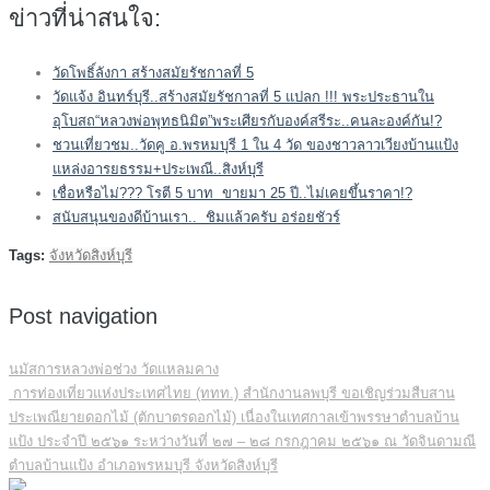
ข่าวที่น่าสนใจ:
วัดโพธิ์ลังกา สร้างสมัยรัชกาลที่ 5
วัดแจ้ง อินทร์บุรี..สร้างสมัยรัชกาลที่ 5 แปลก !!! พระประธานใน
อุโบสถ“หลวงพ่อพุทธนิมิต”พระเศียรกับองค์สรีระ..คนละองค์กัน!?
ชวนเที่ยวชม..วัดคู อ.พรหมบุรี 1 ใน 4 วัด ของชาวลาวเวียงบ้านแป้ง
แหล่งอารยธรรม+ประเพณี..สิงห์บุรี
เชื่อหรือไม่??? โรตี 5 บาท ขายมา 25 ปี..ไม่เคยขึ้นราคา!?
สนับสนุนของดีบ้านเรา.. ชิมแล้วครับ อร่อยชัวร์
Tags:
จังหวัดสิงห์บุรี
Post navigation
นมัสการหลวงพ่อช่วง วัดแหลมคาง
การท่องเที่ยวแห่งประเทศไทย (ททท.) สำนักงานลพบุรี ขอเชิญร่วมสืบสาน
ประเพณียายดอกไม้ (ตักบาตรดอกไม้) เนื่องในเทศกาลเข้าพรรษาตำบลบ้าน
แป้ง ประจำปี ๒๕๖๑ ระหว่างวันที่ ๒๗ – ๒๘ กรกฎาคม ๒๕๖๑ ณ วัดจินดามณี
ตำบลบ้านแป้ง อำเภอพรหมบุรี จังหวัดสิงห์บุรี