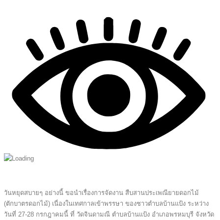
วันหยุดสบายๆ อย่างนี้ ขอนำเรื่องการจัดงาน สืบสานประเพณียายดอกไม้
(ตักบาตรดอกไม้) เนื่องในเทศกาลเข้าพรรษา ของชาวตำบลบ้านแป้ง ระหว่าง
วันที่ 27-28 กรกฎาคมนี้ ที่ วัดจินดามณี ตำบลบ้านแป้ง อำเภอพรหมบุรี จังหวัด