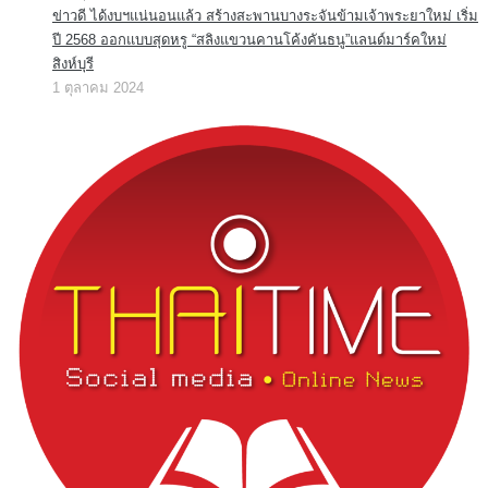
ข่าวดี ได้งบฯแน่นอนแล้ว สร้างสะพานบางระจันข้ามเจ้าพระยาใหม่ เริ่ม
ปี 2568 ออกแบบสุดหรู “สลิงแขวนคานโค้งคันธนู”แลนด์มาร์คใหม่
สิงห์บุรี
1 ตุลาคม 2024