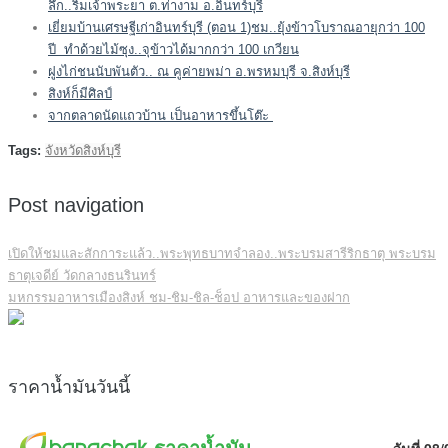
ลึก..ริมเจ้าพระยา ต.ท่างาม อ.อินทร์บุรี
เยี่ยมบ้านเศรษฐีเก่าอินทร์บุรี (ตอน 1)ชม..ยุ้งข้าวโบราณอายุกว่า 100
ปี ทำด้วยไม้ซุง..จุข้าวได้มากกว่า 100 เกวียน
ฝูงไก่ชนนับพันตัว.. ณ คูค่ายพม่า อ.พรหมบุรี จ.สิงห์บุรี
สิงห์ก็มีศิลป์
จากตลาดนัดแถวบ้าน เป็นอาหารขึ้นโต๊ะ
Tags:
จังหวัดสิงห์บุรี
Post navigation
เปิดให้ชมและสักการะแล้ว..พระพุทธบาทจำลอง..พระบรมสารีริกธาตุ พระบรม
ธาตุเจดีย์ วัดกลางธนรินทร์
มหกรรมอาหารเมืองสิงห์ ชม-ชิม-ชิล-ช็อป อาหารและของฝาก
ราคาน้ำมันวันนี้