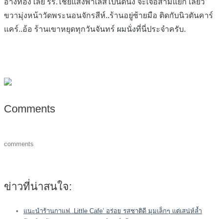
อ่างทอง เลย รร.ไชยแสงพาเลสไปนิดนึง จะเจอสามแยก เลี้ยว
ขวามุ่งหน้าวัดพระนอนจักรสีห์..ร้านอยู่ซ้ายมือ ติดกับนิวตันคาร์
แคร์..อ้อ ร้านเขาหยุดทุกวันจันทร์ ผมนั่งที่นี่ประจำครับ.
Comments
comments
ข่าวที่น่าสนใจ:
แนะนำร้านกาแฟ..Little Cafe’ อร่อย รสชาติดี มุมเล็กๆ แต่เสน่ห์ล้ำ