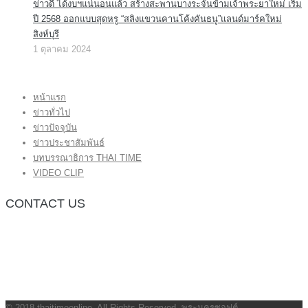
ข่าวดี ได้งบฯแน่นอนแล้ว สร้างสะพานบางระจันข้ามเจ้าพระยาใหม่ เริ่ม
ปี 2568 ออกแบบสุดหรู “สลิงแขวนคานโค้งคันธนู”แลนด์มาร์คใหม่
สิงห์บุรี
1 ตุลาคม 2024
หน้าแรก
ข่าวทั่วไป
ข่าวปัจจุบัน
ข่าวประชาสัมพันธ์
บทบรรณาธิการ THAI TIME
VIDEO CLIP
CONTACT US
กองบรรณาธิการ โทร.062-383-8981
(thaitime3211@hotmail.com)
ติดต่อลงโฆษณาเว็บไซต์ โทร.062-383-8981
(thaitime3211@hotmail.com)
ติดต่อร้องเรียน thaitime3211@hotmail.com
© 2018 thaitimeonline. All Rights Reserved.
พระนครซอฟต์