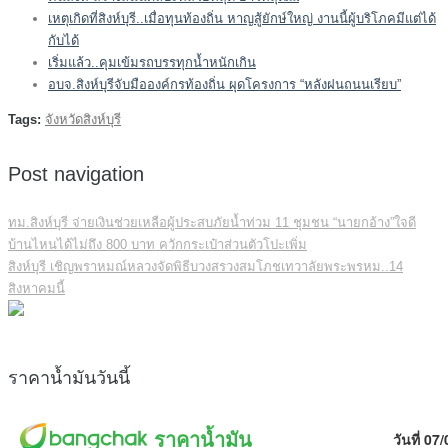
เหตุเกิดที่สิงห์บุรี..เมื่อทุนท้องถิ่น หาญสู้ยักษ์ใหญ่ งานนี้ผู้บริโภคมีแต่ได้
กับได้
เริ่มแล้ว..คุมเข้มรถบรรทุกน้ำหนักเกิน
อบจ.สิงห์บุรีจับมือองค์กรท้องถิ่น ผุดโครงการ “หลังฝนถนนเรียบ”
Tags:
จังหวัดสิงห์บุรี
Post navigation
ทม.สิงห์บุรี จ่ายเงินช่วยเหลือผู้ประสบภัยน้ำท่วม 11 ชุมชน “นายกอ้าง”ใจดี
บ้านไหนได้ไม่ถึง 800 บาท ควักกระเป๋าส่วนตัวโปะเพิ่ม
สิงห์บุรี เชิญพราหมณ์หลวงจัดพิธีบวงสรวงสมโภชเทวาลัยพระพรหม..14
สิงหาคมนี้
ราคาน้ำมันวันนี้