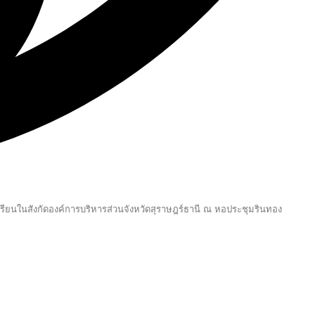
รียนในสังกัดองค์การบริหารส่วนจังหวัดสุราษฎร์ธานี ณ หอประชุมรินทอง