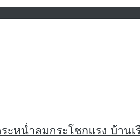
ฝนกระหน่ำลมกระโชกแรง บ้านเร