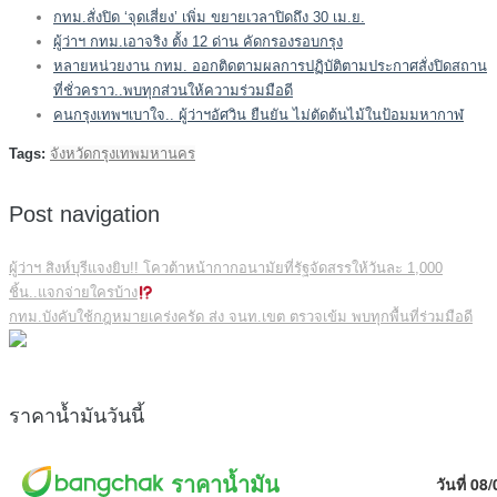
กทม.สั่งปิด ‘จุดเสี่ยง’ เพิ่ม ขยายเวลาปิดถึง 30 เม.ย.
ผู้ว่าฯ กทม.เอาจริง ตั้ง 12 ด่าน คัดกรองรอบกรุง
หลายหน่วยงาน กทม. ออกติดตามผลการปฏิบัติตามประกาศสั่งปิดสถาน
ที่ชั่วคราว..พบทุกส่วนให้ความร่วมมือดี
คนกรุงเทพฯเบาใจ.. ผู้ว่าฯอัศวิน ยืนยัน ไม่ตัดต้นไม้ในป้อมมหากาฬ
Tags:
จังหวัดกรุงเทพมหานคร
Post navigation
ผู้ว่าฯ สิงห์บุรีแจงยิบ!! โควต้าหน้ากากอนามัยที่รัฐจัดสรรให้วันละ 1,000
ชิ้น..แจกจ่ายใครบ้าง
กทม.บังคับใช้กฎหมายเคร่งครัด ส่ง จนท.เขต ตรวจเข้ม พบทุกพื้นที่ร่วมมือดี
ราคาน้ำมันวันนี้