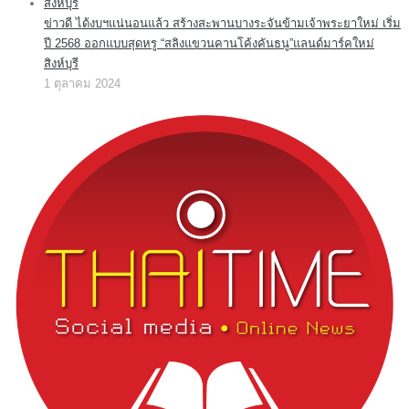
ข่าวดี ได้งบฯแน่นอนแล้ว สร้างสะพานบางระจันข้ามเจ้าพระยาใหม่ เริ่ม
ปี 2568 ออกแบบสุดหรู “สลิงแขวนคานโค้งคันธนู”แลนด์มาร์คใหม่
สิงห์บุรี
1 ตุลาคม 2024