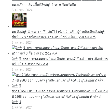
ลบ.ม./วิ >>เตือนพื้นที่สิงห์บุรี 4 จุด เตรียมรับมือ
5 ตุลาคม 2024
ทม.สิงห์บุรี นำทหาร ป.71 พัน711 เร่งเคลื่อนย้ายผู้ป่วยติดเตียงสิงห์บุรี
ขึ้นชั้น 2 หลังเขื่อนเจ้าพระยาระบายน้ำเพิ่มเป็น 1,950 ลบ.ม./วิ
3 ตุลาคม 2024
สิงห์บุรี..บรรยากาศเทศกาลกินเจ คึกคัก..ศาลเจ้าปึงเถ่ากงม่า เปิดบริการ
ฟรี 3 มื้อ ระหว่าง 2-12 ต.ค
3 ตุลาคม 2024
ข่าวดี ได้งบฯแน่นอนแล้ว สร้างสะพานบางระจันข้ามเจ้าพระยาใหม่ เริ่ม
ปี 2568 ออกแบบสุดหรู “สลิงแขวนคานโค้งคันธนู”แลนด์มาร์คใหม่
สิงห์บุรี
1 ตุลาคม 2024