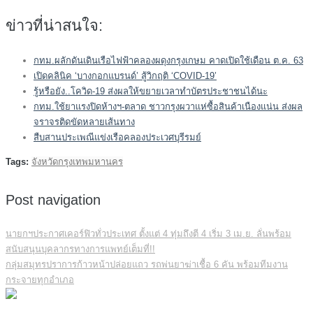
ข่าวที่น่าสนใจ:
กทม.ผลักดันเดินเรือไฟฟ้าคลองผดุงกรุงเกษม คาดเปิดใช้เดือน ต.ค. 63
เปิดคลินิค ‘บางกอกแบรนด์’ สู้วิกฤติ ‘COVID-19’
รู้หรือยัง..โควิด-19 ส่งผลให้ขยายเวลาทำบัตรประชาชนได้นะ
กทม.ใช้ยาแรงปิดห้างฯ-ตลาด ชาวกรุงผวาแห่ซื้อสินค้าเนืองแน่น ส่งผล
จราจรติดขัดหลายเส้นทาง
สืบสานประเพณีแข่งเรือคลองประเวศบุรีรมย์
Tags:
จังหวัดกรุงเทพมหานคร
Post navigation
นายกฯประกาศเคอร์ฟิวทั่วประเทศ ตั้งแต่ 4 ทุ่มถึงตี 4 เริ่ม 3 เม.ย. ลั่นพร้อม
สนับสนุนบุคลากรทางการแพทย์เต็มที่!!
กลุ่มสมุทรปราการก้าวหน้าปล่อยแถว รถพ่นยาฆ่าเชื้อ 6 คัน พร้อมทีมงาน
กระจายทุกอำเภอ