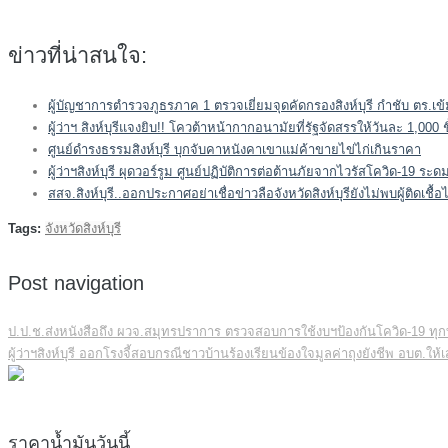
ข่าวที่น่าสนใจ:
ผู้บัญชาการตำรวจภูธรภาค 1 ตรวจเยี่ยมจุดคัดกรองสิงห์บุรี กำชับ ตร.เ
ผู้ว่าฯ สิงห์บุรีแจงยิบ!! โควต้าหน้ากากอนามัยที่รัฐจัดสรรให้วันละ 1,000 
ศูนย์ดำรงธรรมสิงห์บุรี บุกจับคาหนังคาเขาแม่ค้าขายไข่ไก่เกินราคา
ผู้ว่าฯสิงห์บุรี ผุดวอร์รูม ศูนย์ปฏิบัติการต่อต้านภัยจากไวรัสโควิด-19 
สสจ.สิงห์บุรี..ออกประกาศอย่าเชื่อข่าวลือจังหวัดสิงห์บุรียังไม่พบผู้ติดเชื้
Tags:
จังหวัดสิงห์บุรี
Post navigation
ป.ป.ช.ส่งหนังสือถึง ผวจ.สมุทรปราการ ตรวจสอบการใช้งบฯป้องกันโควิด-19 ทุกท
ผู้ว่าฯสิงห์บุรี ออกโรงจี้สอบกรณีชาวบ้านร้องเรียนข้องใจมูลค่าถุงยังชีพ อบต.ให
ราคาน้ำมันวันนี้