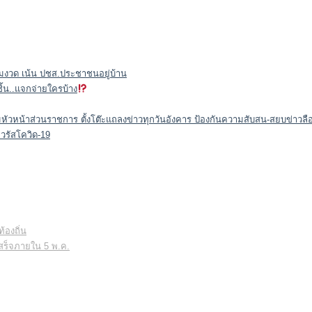
ข้มงวด เน้น ปชส.ประชาชนอยู่บ้าน
ชิ้น..แจกจ่ายใครบ้าง
ระดมหัวหน้าส่วนราชการ ตั้งโต๊ะแถลงข่าวทุกวันอังคาร ป้องกันความสับสน-สยบข่าวลือ
อไวรัสโควิด-19
้องถิ่น
้เสร็จภายใน 5 พ.ค.