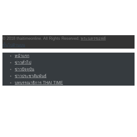
กองบรรณาธิการ โทร.062-383-8981
(thaitime3211@hotmail.com)
ติดต่อลงโฆษณาเว็บไซต์ โทร.062-383-8981
(thaitime3211@hotmail.com)
ติดต่อร้องเรียน thaitime3211@hotmail.com
© 2018 thaitimeonline. All Rights Reserved.
พระนครซอฟต์
ขั้นไปด้านบน
หน้าแรก
ข่าวทั่วไป
ข่าวปัจจุบัน
ข่าวประชาสัมพันธ์
บทบรรณาธิการ THAI TIME
VIDEO CLIP
<img class=”aligncenter wp-image-1155 size-full”
src=”http://www.code064.site/wordpress/wp-
content/uploads/2018/03/21413-24435-Screenshot_1-l.jpg” alt=””
width=”660″ height=”392″ />