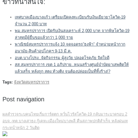
ข่าวที่น่าสนใจ:
เทศบาลเมืองบางแก้ว เตรียมเปิดลงทะเบียนรับเงินเยียวยาโควิด-19
จำนวน 2,000 บาท
พม.สมุทรปราการ เปิดรับเงินสงเคราะห์ 2,000 บาท จากพิษโควิด-19
ล่าสุดมีผู้ยื่นขอแล้วกว่า 1,000 ราย
พาณิชย์สมุทรปราการแจ้ง 10 จุดจอดรถ”ธงฟ้า” จำหน่ายหน้ากาก
อนามัย-สินค้าอุปโภคฯ 9-13 มี.ค.
อบต.บางโปรง..จัดกิจกรรม ผู้สูงวัย ปลอดโรคภัย จิตใจดี
สส.สมุทรปราการ เขต 1 อภิปราย..หนุนสร้างศูนย์บำบัดยาเสพติดให้
แล้วเสร็จ หลังถูก สตง.ท้วงติง จนต้องปล่อยเป็นที่ทิ้งร้าง!?
Tags:
จังหวัดสมุทรปราการ
Post navigation
ผลสำรวจระบุคนไทยเริ่มการ์ดตก หวั่นไวรัสโควิด-19 กลับมาระบาดรอบ 2
อบจ.-ทต.บางเสาธง กู้เคหะเมืองใหม่บางพลี คืนสภาพปกติสำเร็จ หลังฝนเท
กระหน่ำหนัก 2 วันติด