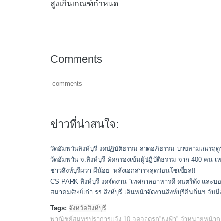
สูงเกินเกณฑ์กำหนด
Comments
comments
ข่าวที่น่าสนใจ:
วัดอัมพวันสิงห์บุรี งดปฏิบัติธรรม-สวดอภิธรรม-บวชสามเณรฤดู
วัดอัมพวัน จ.สิงห์บุรี คัดกรองเข้มผู้ปฏิบัติธรรม จาก 400 คน 
ชาวสิงห์บุรีผวา”ผีน้อย” หลังเอกสารหลุดว่อนโซเชี่ยล!!
CS PARK สิงห์บุรี งดจัดงาน “เทศกาลอาหารดี ดนตรีดัง และบอล
สมาคมศิษย์เก่า รร.สิงห์บุรี เดินหน้าจัดงานสิงห์บุรีคืนถิ่นฯ จับ
Tags:
จังหวัดสิงห์บุรี
พาณิชย์สมุทรปราการแจ้ง 10 จุดจอดรถ”ธงฟ้า” จำหน่ายหน้ากา