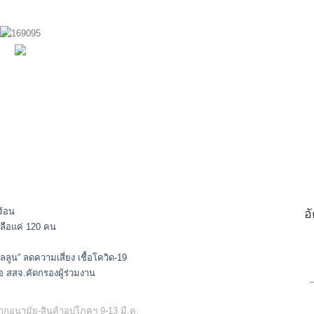
ร้อน
อ
เหลือแค่ 120 คน
ลูน” ลดความเสี่ยง เชื้อโควิด-19
มือ สสจ.คัดกรองผู้ร่วมงาน
กอนามัย-สินค้าอุปโภคฯ 9-13 มี.ค.