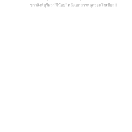
ชาวสิงห์บุรีผวา”ผีน้อย” หลังเอกสารหลุดว่อนโซเชี่ยล!!