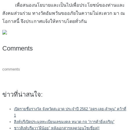
เพื่อสนองนโยบายและเป็นไปเพื่อประโยชน์ของท่านและ
สังคมส่วนร่วม ทางวัดอัมพวันขออภัยในความไม่สะดวก มา ณ
โอกาสนี้ จึงประกาศแจ้งให้ทราบโดยทั่วกัน
Comments
comments
ข่าวที่น่าสนใจ:
เปิดรายชื่อรางวัล จังหวัดสะอาด ประจำปี 2562 “อุดร-เลย-ลำพูน” คว้าที่
1
สิงห์บุรีเปิดประมูลทะเบียนเลขมงคล หมวด กจ “การค้ายิ่งเจริญ”
ชาวสิงห์บุรีผวา”ผีน้อย” หลังเอกสารหลุดว่อนโซเชี่ยล!!