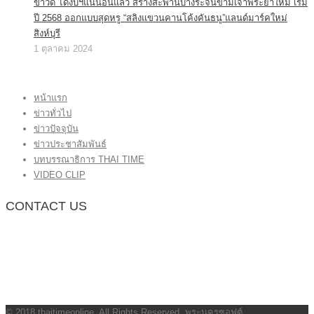
ข่าวดี ได้งบฯแน่นอนแล้ว สร้างสะพานบางระจันข้ามเจ้าพระยาใหม่ เริ่ม
ปี 2568 ออกแบบสุดหรู “สลิงแขวนคานโค้งคันธนู”แลนด์มาร์คใหม่
สิงห์บุรี
1 ตุลาคม 2024
หน้าแรก
ข่าวทั่วไป
ข่าวปัจจุบัน
ข่าวประชาสัมพันธ์
บทบรรณาธิการ THAI TIME
VIDEO CLIP
CONTACT US
กองบรรณาธิการ โทร.062-383-8981
(thaitime3211@hotmail.com)
ติดต่อลงโฆษณาเว็บไซต์ โทร.062-383-8981
(thaitime3211@hotmail.com)
ติดต่อร้องเรียน thaitime3211@hotmail.com
© 2018 thaitimeonline. All Rights Reserved.
พระนครซอฟต์