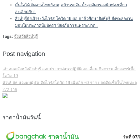
มั่นใจได้ #ตลาดไทยย้อนยุคบ้านระจัน ตั้งจุดคัดกรองนักท่องเที่ยว
ละเอียดยิบ‼️
สิงห์บุรียังเฝ้าระวังไวรัส โควิด-19 ผอ.อาชีวศึกษาสิงห์บุรี สั่งชะลองาน
มอบใบประกาศนียบัตรฯ ป้องกันการแพร่ระบาด..
Tags:
จังหวัดสิงห์บุรี
Post navigation
เจ้าคณะจังหวัดสิงห์บุรี ออกประกาศแนวปฏิบัติ งด-เลื่อน กิจกรรมเสี่ยงแพร่เชื้อ
โควิด-19
ด่วน! สธ.แจงพบผู้ป่วยติดไวรัสโควิด-19 เพิ่มอีก 60 ราย ยอดติดเชื้อในไทยทะลุ
272 ราย
ราคาน้ำมันวันนี้