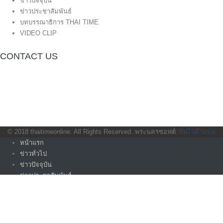
ข่าวปัจจุบัน
ข่าวประชาสัมพันธ์
บทบรรณาธิการ THAI TIME
VIDEO CLIP
CONTACT US
กองบรรณาธิการ โทร.062-383-8981
(thaitime3211@hotmail.com)
ติดต่อลงโฆษณาเว็บไซต์ โทร.062-383-8981
(thaitime3211@hotmail.com)
ติดต่อร้องเรียน thaitime3211@hotmail.com
© 2018 thaitimeonline. All Rights Reserved.
พระนครซอฟต์
ขั้นไปด้านบน
หน้าแรก
ข่าวทั่วไป
ข่าวปัจจุบัน
ข่าวประชาสัมพันธ์
บทบรรณาธิการ THAI TIME
VIDEO CLIP
<img class=”aligncenter wp-image-1155 size-full”