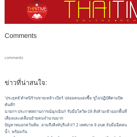
Comments
comments
ข่าวที่น่าสนใจ:
‘ประยุทธ์’ตำหนิร้านขายเหล้า-เบียร์ ปล่อยคนแย่งซื้อ ขู่ไม่ปฏิบัติตามปิด
ทันที!!
นายกฯ ประกาศสถานการณ์ฉุกเฉิน!! รับมือโควิด-19 สั่งห้ามเข้าออกพื้นที่
เสี่ยงและเคลื่อนย้ายคนจำนวนมาก
ปัญหาหมอกควันพิษ..ลามถึงสิงห์บุรีแล้ว!? 2 เทศบาล 9 อบต.จับมือฉีดพ่น
น้ำ..พร้อมกัน