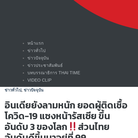
Skip
หน้าแรก
to
ข่าวทั่วไป
content
ข่าวปัจจุบัน
ข่าวประชาสัมพันธ์
บทบรรณาธิการ THAI TIME
VIDEO CLIP
ข่าวทั่วไป
,
ข่าวปัจจุบัน
อินเดียยังลามหนัก ยอดผู้ติดเชื้อ
โควิด-19 แซงหน้ารัสเซีย ขึ้น
อันดับ 3 ของโลก
ส่วนไทย
อันดับดีขึ้นมาอยู่ที่ 99