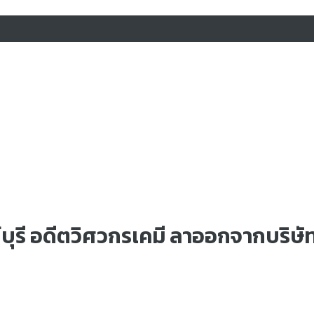
์บุรี อดีตวิศวกรเคมี ลาออกจากบริษัท