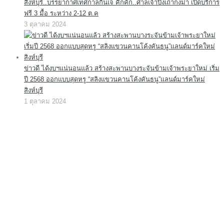
สิงห์บุรี..บรรยากาศเทศกาลกินเจ คึกคัก..ศาลเจ้าปึงเถ่ากงม่า เปิดบริการ
ฟรี 3 มื้อ ระหว่าง 2-12 ต.ค
3 ตุลาคม 2024
ข่าวดี ได้งบฯแน่นอนแล้ว สร้างสะพานบางระจันข้ามเจ้าพระยาใหม่ เริ่ม
ปี 2568 ออกแบบสุดหรู “สลิงแขวนคานโค้งคันธนู”แลนด์มาร์คใหม่
สิงห์บุรี
1 ตุลาคม 2024