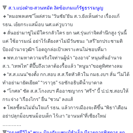
🔻
ส.ว.แบ่งฝ่าย-สวนหมัด งัดข้อเกมแก้รัฐธรรมนูญ
🔸”หมอพลเดช”โผล่สวน “วันชัย”ยัน ส.ว.ยังเห็นต่าง เรื่องแก้
รธน. เย้ยกระแสม็อบ นศ.แค่วูบวาบ
🔸ลั่นอย่ามาขู่ไม่มีใครกลัวใคร ยก นศ.รุ่นเก่าจิตสำนึกสูง รุ่นนี้
แค่ ใช้อารมณ์ อย่าไร้เดียงสาไม่มีวันชนะ “เสรี”ยกประชามติ
ป้องอำนาจวุฒิฯ โอดถูกล่อเป้าเพราะคนไม่ชอบที่มา
🔸พท.ถามหาความจริงใจท่านผู้นำ “องอาจ” หนุนหั่นอำนาจ
ส.ว. “เทพไท” ตีปี๊บถึงเวลาต้องรื้อแล้ว “หนูนา”ขอดูทิศทางลม
🔸“ส.ส.แนน”ชงตั้ง กก.สอบ ส.ส.รีดหัวคิวใน กมธ.งบฯ ลั่น “ไม่ได้
ทำอย่ามายัดเยียด” “วราวุธ” รอซักอธิบดีน้ำบาดาล
🔸“โกศล” ซัด ส.ส.โกงงบฯ คืออาชญากร “ศรีฯ” บี้ ป.ป.ช.สอบให้
กระจ่าง “เรืองไกร” ยื่น “ชวน” ลงแส้
🔸โพลชี้คนไม่มั่นใจแก้ รธน. แล้วการเมืองจะดีขึ้น “พิธา”เตือน
อย่าปลุกม็อบชนม็อบเด็ก ไร้เงา “อานนท์”ที่เชียงใหม่
…………
🔻
“กรุงศรีวิไล” ชนะ ป้องกันแชมป์สำเร็จ มีรายการพิสดาร ยก