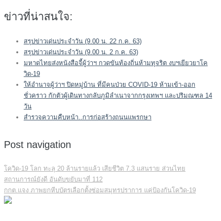
ข่าวที่น่าสนใจ:
สรุปข่าวเด่นประจำวัน (9.00 น. 22 ก.ค. 63)
สรุปข่าวเด่นประจำวัน (9.00 น. 2 ก.ค. 63)
มหาดไทยส่งหนังสือจี้ผู้ว่าฯ กวดขันท้องถิ่นห้ามทุจริต งบฯเยียวยาโค
วิด-19
ให้อำนาจผู้ว่าฯ ปิดหมู่บ้าน ที่มีคนป่วย COVID-19 ห้ามเข้า-ออก
ชั่วคราว กักตัวผู้เดินทางกลับภูมิลำเนาจากกรุงเทพฯ และปริมณฑล 14
วัน
สำรวจความคืบหน้า..การก่อสร้างถนนแพรกษา
Post navigation
โควิด-19 โลก ทะลุ 20 ล้านรายแล้ว เสียชีวิต 7.3 แสนราย ส่วนไทย
สถานการณ์ยังดี อันดับขยับมาที่ 112
กกต.แจง ภาพยกหีบบัตรเลือกตั้งซ่อมสมุทรปราการ แค่ป้องกันโควิด-19