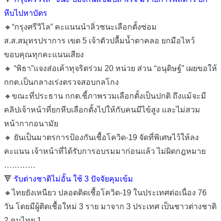
หีบไปหาบัตร
🔸“กรุงศรีวิไล” คะแนนนำลิ่วชนะเลือกตั้งซ่อม
ส.ส.สมุทรปราการ เขต 5 เจ้าตัวปลื้มน้ำตาคลอ ยกมือไหว้
ขอบคุณทุกคะแนนเสียง
🔸 “พิธา”แจงส่อเค้าทุจริตร่วม 20 หน่วย ส่วน “อนุดิษฐ์” เผยขอให้
กกต.เป็นกลางเร่งตรวจสอบกลโกง
🔸ขณะที่ประธาน กกต.ชี้ภาพรวมเลือกตั้งเป็นปกติ ถึงแม้จะมี
คลิปเจ้าหน้าที่ยกหีบเลือกตั้งไปให้กับคนมีไข้สูง และไม่สวม
หน้ากากอนามัย
🔸 ยันเป็นมาตรการป้องกันเชื้อโควิด-19 จัดที่พิเศษไว้ให้ลง
คะแนน เจ้าหน้าที่ได้รับการอบรมมาก่อนแล้ว ไม่ผิดกฎหมาย
…………
🔻
รับต่างชาติไม่อั้น ใช้ 3 ปัจจัยคุมเข้ม
🔸ไทยยังเหนียว ปลอดติดเชื้อโควิด-19 ในประเทศต่อเนื่อง 76
วัน โดยมีผู้ติดเชื้อใหม่ 3 ราย มาจาก 3 ประเทศ เป็นชาวต่างชาติ
2 คนไทย 1