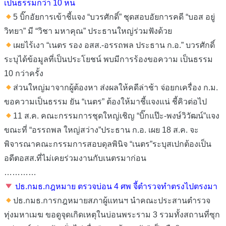
เป็นธรรมกว่า 10 หน
5 บิ๊กอัยการเข้าชี้แจง “บวรศักดิ์” ชุดสอบอัยการคดี “บอส อยู่
วิทยา” มี “วิชา มหาคุณ” ประธานใหญ่ร่วมฟังด้วย
เผยไร้เงา “เนตร รอง อสส.-อรรถพล ประธาน ก.อ.” บวรศักดิ์
ระบุได้ข้อมูลที่เป็นประโยชน์ พบมีการร้องขอความ เป็นธรรม
10 กว่าครั้ง
ส่วนใหญ่มาจากผู้ต้องหา ส่งผลให้คดีล่าช้า จ่อยกเครื่อง ก.ม.
ขอความเป็นธรรม ยัน “เนตร” ต้องให้มาชี้แจงแน่ ชี้คิวต่อไป
11 ส.ค. คณะกรรมการชุดใหญ่เชิญ “บิ๊กแป๊ะ-พงษ์วิวัฒน์”แจง
ขณะที่ “อรรถพล ใหญ่สว่าง”ประธาน ก.อ. เผย 18 ส.ค. จะ
พิจารณาคณะกรรมการสอบดุลพินิจ “เนตร”ระบุสเปกต้องเป็น
อดีตอสส.ที่ไม่เคยร่วมงานกับเนตรมาก่อน
…………
ปธ.กมธ.กฎหมาย ตรวจบ่อน 4 ศพ จี้ตำรวจทำตรงไปตรงมา
ปธ.กมธ.การกฎหมายสภาผู้แทนฯ นำคณะประสานตำรวจ
ทุ่งมหาเมฆ ขอดูจุดเกิดเหตุในบ่อนพระราม 3 รวมทั้งสถานที่ซุก