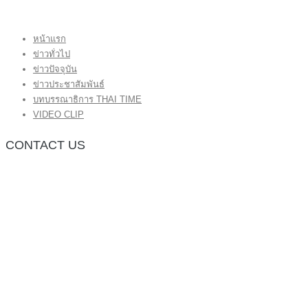
หน้าแรก
ข่าวทั่วไป
ข่าวปัจจุบัน
ข่าวประชาสัมพันธ์
บทบรรณาธิการ THAI TIME
VIDEO CLIP
CONTACT US
กองบรรณาธิการ โทร.062-383-8981
(thaitime3211@hotmail.com)
ติดต่อลงโฆษณาเว็บไซต์ โทร.062-383-8981
(thaitime3211@hotmail.com)
ติดต่อร้องเรียน thaitime3211@hotmail.com
© 2018 thaitimeonline. All Rights Reserved.
พระนครซอฟต์
ขั้นไปด้านบน
หน้าแรก
ข่าวทั่วไป