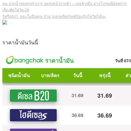
ทม.ปากน้ำสมุทรปราการ ลุยส่งหน้ากากผ้า – เจลล้างมือ ผ่านไปรษณีย์ลดการ
เสี่ยงติดโควิด-19
รู้หรือยัง?..ขยะในมือคุณ นำมาแลกผลิตภัณฑ์ป้องกันโควิดได้นะ
ราคาน้ำมันวันนี้