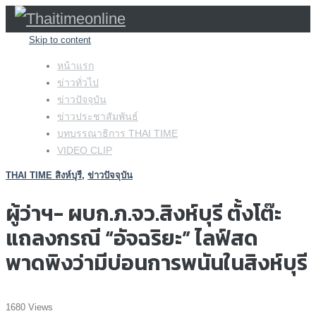
Skip to content
หน้าแรก
ข่าวทั่วไป
ข่าวปัจจุบัน
ข่าวประชาสัมพันธ์
บทบรรณาธิการ THAI TIME
VIDEO CLIP
THAI TIME สิงห์บุรี
,
ข่าวปัจจุบัน
ผู้ว่าฯ- ผบก.ภ.จว.สิงห์บุรี ตั้งโต๊ะ
แถลงกรณี “อัจฉริยะ” ไลฟ์สด
พาดพิงว่ามีบ่อนการพนันในสิงห์บุรี
1680 Views