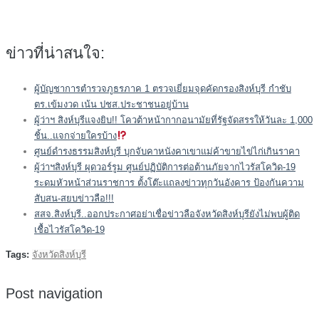
ข่าวที่น่าสนใจ:
ผู้บัญชาการตำรวจภูธรภาค 1 ตรวจเยี่ยมจุดคัดกรองสิงห์บุรี กำชับ
ตร.เข้มงวด เน้น ปชส.ประชาชนอยู่บ้าน
ผู้ว่าฯ สิงห์บุรีแจงยิบ!! โควต้าหน้ากากอนามัยที่รัฐจัดสรรให้วันละ 1,000
ชิ้น..แจกจ่ายใครบ้าง
ศูนย์ดำรงธรรมสิงห์บุรี บุกจับคาหนังคาเขาแม่ค้าขายไข่ไก่เกินราคา
ผู้ว่าฯสิงห์บุรี ผุดวอร์รูม ศูนย์ปฏิบัติการต่อต้านภัยจากไวรัสโควิด-19
ระดมหัวหน้าส่วนราชการ ตั้งโต๊ะแถลงข่าวทุกวันอังคาร ป้องกันความ
สับสน-สยบข่าวลือ!!!
สสจ.สิงห์บุรี..ออกประกาศอย่าเชื่อข่าวลือจังหวัดสิงห์บุรียังไม่พบผู้ติด
เชื้อไวรัสโควิด-19
Tags:
จังหวัดสิงห์บุรี
Post navigation