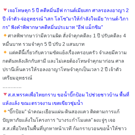
เจอโทษคุก 5 ปี คดีหมิ่นอีฟ กานต์เมียเสก ศาลรอลงอาญา 2
ปี เจ้าตัว-จ่ออุทธรณ์ “เสก โลโซ”มาให้กำลังใจเมีย “กานต์-วิภา
กร” ฟังคำพิพากษาคดีหมิ่นประมาท “อีฟ แม็กซิม”
ศาลพิพากษาว่ามีความผิด สั่งจำคุกคดีละ 1 ปี ปรับคดีละ 4
หมื่นบาท รวมจำคุก 5 ปี ปรับ 2 แสนบาท
แต่คดีนี้เกี่ยวกับความขัดแย้งเรื่องครอบครัว จำเลยมีความ
กดดันหลังเลิกกับสามี และไม่เคยต้องโทษจำคุกมาก่อน ศาล
ปรานีเห็นควรให้รอลงอาญาโทษจำคุกเป็นเวลา 2 ปี เจ้าตัว
เตรียมอุทธรณ์
…………
ส.ส.พรรคเพื่อไทยกราบ ขอนํ้าบิ๊กป้อม ไปช่วยชาวบ้าน พื้นที่
แห้งแล้ง ขณะตรวจงาน เขตเขียวชุ่มนํ้า
“บิ๊กป้อม” นำคณะเยือนแผ่น-ดินสองแคว ติดตามการแก้
ปัญหาภัยแล้งในโครงการ “บางระกำโมเดล” ผงะจู่ๆ เจอ
ส.ส.เพื่อไทยในพื้นที่บุกหาหน้าเวที ก้มกราบวอนขอน้ำให้ชาว