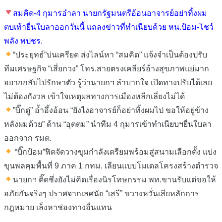
สมคิด-4 กุมารอำลา นายกรัฐมนตรีอ้อนอาจารย์อย่าทิ้งผม
ตบเท้ายื่นใบลาออกวันนี้ แถลงข่าวที่ทำเนียบด้วย หน.ป้อม-โชว์
พลัง พปชร.
“ประยุทธ์”บ่นเครียด ส่งไลน์หา “สมคิด” แจ้งจำเป็นต้องปรับ
ทีมเศรษฐกิจ “เสี่ยกวง” โทร.สายตรงเคลียร์อ้างสุขภาพแย่มาก
อยากกลับไปรักษาตัว รู้ว่านายกฯ ลำบากใจ เปิดทางปรับได้เลย
ไม่ต้องกังวล เข้าใจเหตุผลทางการเมืองหลีกเลี่ยงไม่ได้
”บิ๊กตู่” อ้ำอึ้งอ้อน “ยังไงอาจารย์ก็อย่าทิ้งผมไป ขอให้อยู่ข้าง
หลังผมด้วย” ด้าน “อุตตม” นำทีม 4 กุมารเข้าทำเนียบฯยื่นใบลา
ออกจาก รมต.
“บิ๊กป้อม”ฟิตจัดวางขุมกำลังเตรียมพร้อมสู่สนามเลือกตั้ง แบ่ง
ขุนพลคุมพื้นที่ 9 ภาค 1 กทม. เลียนแบบโมเดลโครงสร้างตำรวจ
นายกฯ ติ๊ดชึ่งยังไม่คิดเรื่องนิรโทษกรรม พท.ขานรับแต่ขอให้
อภัยกันจริงๆ ปราศจากเลศนัย “เสรี” ขวางหวั่นเสียหลักการ
กฎหมาย เล็งหาช่องทางอื่นแทน
…………