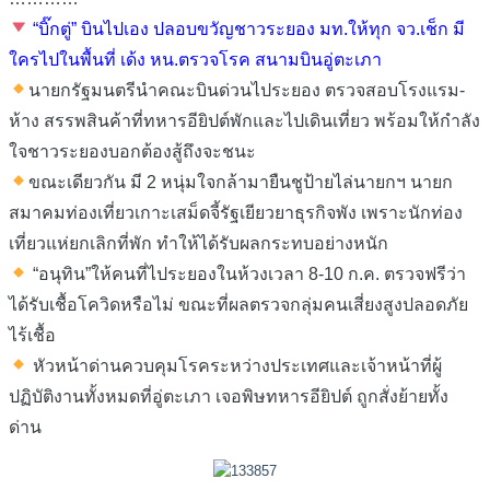
“บิ๊กตู่” บินไปเอง ปลอบขวัญชาวระยอง มท.ให้ทุก จว.เช็ก มี
ใครไปในพื้นที่ เด้ง หน.ตรวจโรค สนามบินอู่ตะเภา
นายกรัฐมนตรีนำคณะบินด่วนไประยอง ตรวจสอบโรงแรม-
ห้าง สรรพสินค้าที่ทหารอียิปต์พักและไปเดินเที่ยว พร้อมให้กำลัง
ใจชาวระยองบอกต้องสู้ถึงจะชนะ
ขณะเดียวกัน มี 2 หนุ่มใจกล้ามายืนชูป้ายไล่นายกฯ นายก
สมาคมท่องเที่ยวเกาะเสม็ดจี้รัฐเยียวยาธุรกิจพัง เพราะนักท่อง
เที่ยวแห่ยกเลิกที่พัก ทำให้ได้รับผลกระทบอย่างหนัก
“อนุทิน”ให้คนที่ไประยองในห้วงเวลา 8-10 ก.ค. ตรวจฟรีว่า
ได้รับเชื้อโควิดหรือไม่ ขณะที่ผลตรวจกลุ่มคนเสี่ยงสูงปลอดภัย
ไร้เชื้อ
หัวหน้าด่านควบคุมโรคระหว่างประเทศและเจ้าหน้าที่ผู้
ปฏิบัติงานทั้งหมดที่อู่ตะเภา เจอพิษทหารอียิปต์ ถูกสั่งย้ายทั้ง
ด่าน