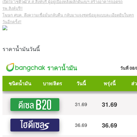
เปิดใจ’โชติวุฒิ’ส.ส.สิงห์บุรี ผู้อยู่เบื้องหลังผลักดันงบฯ สร้างอาคารจอดรถ
รพ.สิงห์บุรี!!
โฆษก ศบค. ดึงความเชื่อมั่นกลับคืน กลับมาแจงชุดข้อมูลแบบละเอียดยิบในทุก
วันอีกครั้ง!!
ราคาน้ำมันวันนี้