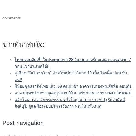
comments
ข่าวที่น่าสนใจ:
ไทยปลอดติดเชื้อในประเทศครบ 28 วัน ศบค.เตรียมเสนอ ผ่อนคลาย 7
กลุ่ม เข้าประเทศได้!!
ขู่เชือด “วันโกหกโลก” ห้ามโพสต์ข่าวโควิด-19 เท็จ ใครดื้อ ปอท.จับ
แน่!!
ผีน้อยชุดแรกถึงไทยแล้ว..59 คน!! เข้า อาคารรับรองทร.สัตหีบ ตอนตี1
อบจ.สมุทรปราการ อุดหนุนงบฯ 50 ล. สร้างอาคาร รร.บางบ่อวิทยาคม
พลิกโฉม..เทวาลัยพระพรหม ครั้งใหญ่ มอบ บ.ประชารัฐรักสามัคคี
สิงห์บุรี..ดูแล รื้อระบบบริหารจัดการ พท.ใหม่ทั้งหมด
Post navigation