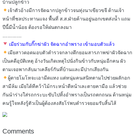
บ้านปลูกข้าว
เจ้าตัวอ้างมีการจัดฉากปลูกข้าวจนทุ่งนาเขียวขจี ด้านเจ้า
หน้าที่ชลประทานแจง พื้นที่ ส.ส.ฝ่ายค้านอยู่นอกเขตส่งน้ำ แถม
ปีนี้มีน้ำน้อย ต้องรอให้ฝนตกลงมา
…………
เมียร่วมกับกิ๊กฆ่าผัว จัดฉากอำพราง เข้ามอบตัวแล้ว
เมียสาวดอดมอบตัวตำรวจกลางดึกยอมสารภาพฆ่าผัวจัดฉาก
เป็นคดีอุบัติเหตุ อ้างวันเกิดเหตุไปนั่งกินข้าวกับหนุ่มอีกคน ผัว
ตามเจอพากลับมาเคลียร์กันที่บ้านและมีปากเสียงกัน
ผู้ตายโมโหจะเอามีดแทง แต่หนุ่มคนสนิทตามไปช่วยผลักอก
สามีล้ม เมียได้ทีคว้าไม้กระหน่ำตีหน้าเละตายคามือ แล้วช่วย
กันนำร่างใส่รถกระบะขับไปทิ้งอำพรางเป็นรถตกถนน ด้านหนุ่ม
คนรู้ใจหลังรู้ตัวเป็นผู้ต้องสงสัยโร่พบตำรวจยอมรับสิ้นไส้
Comments