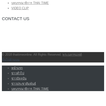
บทบรรณาธิการ THAI TIME
VIDEO CLIP
CONTACT US
กองบรรณาธิการ โทร.062-383-8981
(thaitime3211@hotmail.com)
ติดต่อลงโฆษณาเว็บไซต์ โทร.062-383-8981
(thaitime3211@hotmail.com)
ติดต่อร้องเรียน thaitime3211@hotmail.com
© 2018 thaitimeonline. All Rights Reserved.
พระนครซอฟต์
ขั้นไปด้านบน
หน้าแรก
ข่าวทั่วไป
ข่าวปัจจุบัน
ข่าวประชาสัมพันธ์
บทบรรณาธิการ THAI TIME
VIDEO CLIP
<img class=”aligncenter wp-image-1155 size-full”