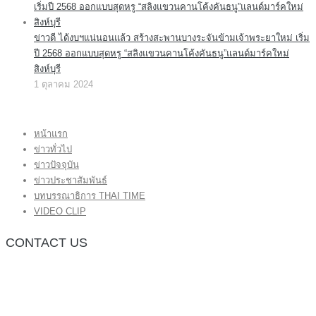
ข่าวดี ได้งบฯแน่นอนแล้ว สร้างสะพานบางระจันข้ามเจ้าพระยาใหม่ เริ่ม
ปี 2568 ออกแบบสุดหรู “สลิงแขวนคานโค้งคันธนู”แลนด์มาร์คใหม่
สิงห์บุรี
1 ตุลาคม 2024
หน้าแรก
ข่าวทั่วไป
ข่าวปัจจุบัน
ข่าวประชาสัมพันธ์
บทบรรณาธิการ THAI TIME
VIDEO CLIP
CONTACT US
กองบรรณาธิการ โทร.062-383-8981
(thaitime3211@hotmail.com)
ติดต่อลงโฆษณาเว็บไซต์ โทร.062-383-8981