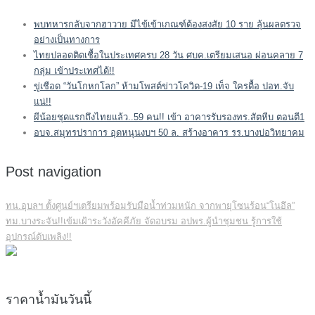
พบทหารกลับจากฮาวาย มีไข้เข้าเกณฑ์ต้องสงสัย 10 ราย ลุ้นผลตรวจ
อย่างเป็นทางการ
ไทยปลอดติดเชื้อในประเทศครบ 28 วัน ศบค.เตรียมเสนอ ผ่อนคลาย 7
กลุ่ม เข้าประเทศได้!!
ขู่เชือด “วันโกหกโลก” ห้ามโพสต์ข่าวโควิด-19 เท็จ ใครดื้อ ปอท.จับ
แน่!!
ผีน้อยชุดแรกถึงไทยแล้ว..59 คน!! เข้า อาคารรับรองทร.สัตหีบ ตอนตี1
อบจ.สมุทรปราการ อุดหนุนงบฯ 50 ล. สร้างอาคาร รร.บางบ่อวิทยาคม
Post navigation
ทน.อุบลฯ ตั้งศูนย์ฯเตรียมพร้อมรับมือน้ำท่วมหนัก จากพายุโซนร้อน“โนอึล”
ทม.บางระจัน!!เข้มเฝ้าระวังอัคคีภัย จัดอบรม อปพร.ผู้นำชุมชน รู้การใช้
อุปกรณ์ดับเพลิง!!
ราคาน้ำมันวันนี้