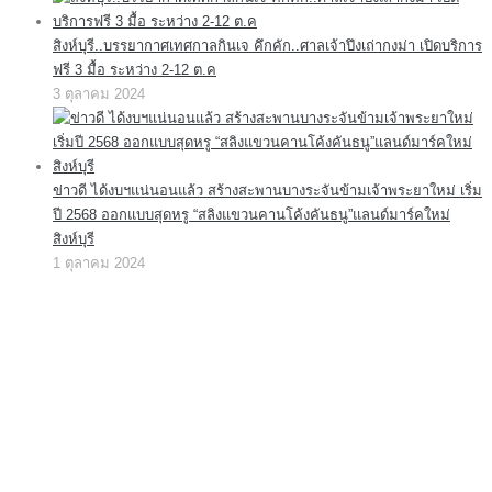
สิงห์บุรี..บรรยากาศเทศกาลกินเจ คึกคัก..ศาลเจ้าปึงเถ่ากงม่า เปิดบริการ
ฟรี 3 มื้อ ระหว่าง 2-12 ต.ค
3 ตุลาคม 2024
ข่าวดี ได้งบฯแน่นอนแล้ว สร้างสะพานบางระจันข้ามเจ้าพระยาใหม่ เริ่ม
ปี 2568 ออกแบบสุดหรู “สลิงแขวนคานโค้งคันธนู”แลนด์มาร์คใหม่
สิงห์บุรี
1 ตุลาคม 2024