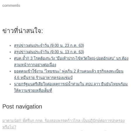
comments
ข่าวที่น่าสนใจ:
สรุปข่าวเด่นประจำวัน (9.00 น. 23 ก.ค. 63)
สรุปข่าวเด่นประจำวัน (9.00 น. 13 ก.ค. 63)
ศบค.ย้ำ!! 3 โรคต้องระวัง “มือเท้าปาก-ไข้หวัดใหญ่-ปอดอักเสบ” นร.ต้อง
สวมหน้ากากอย่างต่อเนื่อง
ยอดคนเข้าใช้งาน “ไทยชนะ” พุ่งเกิน 2 ล้านคนแล้ว ธุรกิจลงทะเบียน
4.6 หมื่นราย ร้านอาหารครองแชมป์
นายกรัฐมนตรีเสียใจต่อเหตุการณ์น้ำท่วมใน สปป.ลาว ยืนยันไทยพร้อม
ให้ความช่วยเหลือเต็มที่
Post navigation
มาตามนัด!! พี่ศรีบุก กกต. ร้องสอบพรรคก้าวไกล เป็นปฏิปักษ์ต่อการปกครอง
หรือไม่?