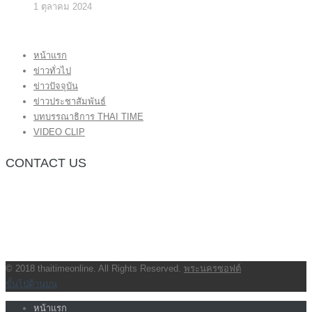
1 ตุลาคม 2024
หน้าแรก
ข่าวทั่วไป
ข่าวปัจจุบัน
ข่าวประชาสัมพันธ์
บทบรรณาธิการ THAI TIME
VIDEO CLIP
CONTACT US
กองบรรณาธิการ โทร.062-383-8981
(thaitime3211@hotmail.com)
ติดต่อลงโฆษณาเว็บไซต์ โทร.062-383-8981
(thaitime3211@hotmail.com)
ติดต่อร้องเรียน thaitime3211@hotmail.com
© 2018 thaitimeonline. All Rights Reserved.
พระนครซอฟต์
ขั้นไปด้านบน
หน้าแรก