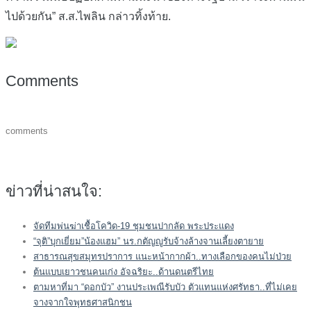
ไปด้วยกัน” ส.ส.ไพลิน กล่าวทิ้งท้าย.
Comments
comments
ข่าวที่น่าสนใจ:
จัดทีมพ่นฆ่าเชื้อโควิด-19 ชุมชนปากลัด พระประแดง
“จุติ”บุกเยี่ยม”น้องแฮม” นร.กตัญญูรับจ้างล้างจานเลี้ยงตายาย
สาธารณสุขสมุทรปราการ แนะหน้ากากผ้า..ทางเลือกของคนไม่ป่วย
ต้นแบบเยาวชนคนเก่ง อัจฉริยะ..ด้านดนตรีไทย
ตามหาที่มา “ดอกบัว” งานประเพณีรับบัว ตัวแทนแห่งศรัทธา..ที่ไม่เคย
จางจากใจพุทธศาสนิกชน