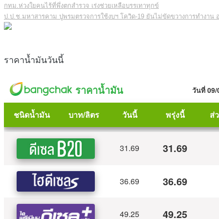
กทม.ห่วงใยคนไร้ที่พึ่งตกสำรวจ เร่งช่วยเหลือบรรเทาทุกข์
ป.ป.ช.มหาสารคาม ปูพรมตรวจการใช้งบฯ โควิด-19 ยันไม่ขัดขวางการทำงาน อ
ราคาน้ำมันวันนี้