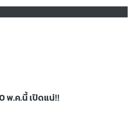
.ค.นี้ เปิดแน่‼️