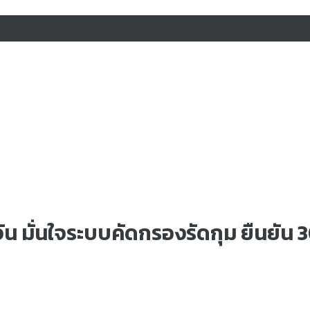
ั่นใจระบบคัดกรองรัดกุม ยืนยัน 30 พ