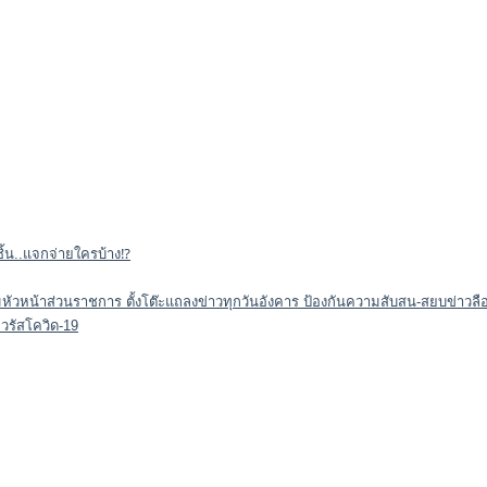
ชิ้น..แจกจ่ายใครบ้าง⁉️
ระดมหัวหน้าส่วนราชการ ตั้งโต๊ะแถลงข่าวทุกวันอังคาร ป้องกันความสับสน-สยบข่าวลือ
อไวรัสโควิด-19