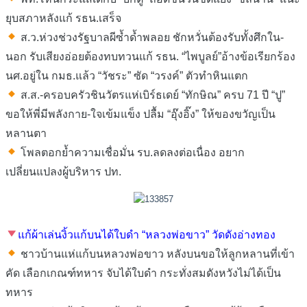
ยุบสภาหลังแก้ รธน.เสร็จ
ส.ว.ห่วงช่วงรัฐบาลผีซ้ำด้ำพลอย ชักหวั่นต้องรับทั้งศึกใน-
นอก รับเสียงอ่อยต้องทบทวนแก้ รธน. “ไพบูลย์”อ้างข้อเรียกร้อง
นศ.อยู่ใน กมธ.แล้ว “วัชระ” ซัด “วรงค์” ตัวทำหินแตก
ส.ส.-ครอบครัวชินวัตรแห่เบิร์ธเดย์ “ทักษิณ” ครบ 71 ปี “ปู”
ขอให้พี่มีพลังกาย-ใจเข้มแข็ง ปลื้ม “อุ๊งอิ๊ง” ให้ของขวัญเป็น
หลานตา
โพลตอกย้ำความเชื่อมั่น รบ.ลดลงต่อเนื่อง อยาก
เปลี่ยนแปลงผู้บริหาร ปท.
แก้ผ้าเล่นงิ้วแก้บนได้ใบดํา “หลวงพ่อขาว” วัดดังอ่างทอง
ชาวบ้านแห่แก้บนหลวงพ่อขาว หลังบนขอให้ลูกหลานที่เข้า
คัด เลือกเกณฑ์ทหาร จับได้ใบดำ กระทั่งสมดังหวังไม่ได้เป็น
ทหาร