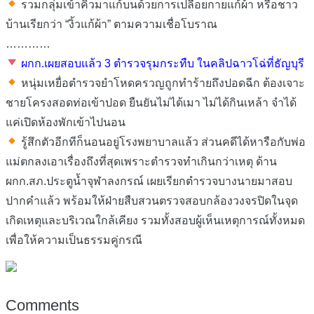
รวมกลุ่มเข้าคิวมาแก้บนด้วยการเปลือยกายแก้ผ้า หรือชาว
บ้านเรียกว่า “งิ้วแก้ผ้า” ตามความเชื่อโบราณ
…………
ผกก.เผยสอบแล้ว 3 ตํารวจรุมกระทืบ ในคลิปฉาวโฉ่ที่ธัญบุรี
หนุ่มเหยื่อตำรวจยำโหดครวญถูกทำร้ายถึงปอดฉีก ต้องเจาะ
ชายโครงสอดท่อเข้าปอด ยืนยันไม่ได้เมา ไม่ได้กินเหล้า จำได้
แค่เปิดห้องพักเข้าไปนอน
รู้สึกตัวอีกทีก็นอนอยู่โรงพยาบาลแล้ว ส่วนคดีได้หารือกับพ่อ
แม่ตกลงเอาเรื่องถึงที่สุดเพราะตำรวจทำเกินกว่าเหตุ ด้าน
ผกก.สภ.ประตูน้ำจุฬาลงกรณ์ เผยเรียกตำรวจบางนายมาสอบ
ปากคำแล้ว พร้อมให้ฝ่ายสืบสวนตรวจสอบกล้องวงจรปิดในจุด
เกิดเหตุและบริเวณใกล้เคียง รวมทั้งสอบผู้เห็นเหตุการณ์ทั้งหมด
เพื่อให้ความเป็นธรรมคู่กรณี
Comments