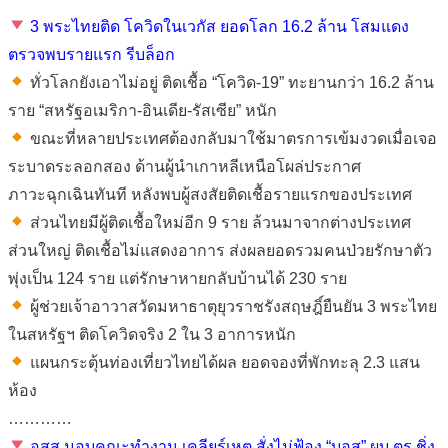
3 พระไทยติด โควิดในเวกัส ยอดโลก 16.2 ล้าน โสมแดง
ตรวจพบรายแรก รีบล็อก
ทั่วโลกยังเอาไม่อยู่ ติดเชื้อ “โควิด-19” ทะยานกว่า 16.2 ล้าน
ราย “สหรัฐอเมริกา-อินเดีย-รัสเซีย” หนัก
ขณะที่หลายประเทศต้องกลับมาใช้มาตรการเข้มงวดเมื่อเจอ
ระบาดระลอกสอง ด้านผู้นำเกาหลีเหนือโผล่ประกาศ
ภาวะฉุกเฉินทันที หลังพบผู้สงสัยติดเชื้อรายแรกของประเทศ
ส่วนไทยมีผู้ติดเชื้อใหม่อีก 9 ราย ล้วนมาจากต่างประเทศ
ส่วนใหญ่ ติดเชื้อไม่แสดงอาการ ส่งผลยอดรวมคนป่วยรักษาตัว
พุ่งเป็น 124 ราย แต่รักษาหายกลับบ้านได้ 230 ราย
ผู้ช่วยเจ้าอาวาสวัดมหาธาตุยุวราชรังสฤษฎิ์ยืนยัน 3 พระไทย
ในสหรัฐฯ ติดโควิดจริง 2 ใน 3 อาการหนัก
แผนกระตุ้นท่องเที่ยวไทยได้ผล ยอดจองที่พักทะลุ 2.3 แสน
ห้อง
…………
อสส.มอบคณะทํางาน เคลียร์เหตุ สั่งไม่ฟ้อง “บอส” ผบ.ตร.ชิ่ง