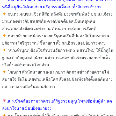
หนีสื่อ ตู่ยัน-ไม่เคยช่วย ศรีสุวรรณจี้สอบ ทั้งอัยการตํารวจ
ผบ.ตร.-ผบช.น.ชิ่งหนีสื่อ หลังทีมประชาสัมพันธ์ บช.น.แจ้งจะ
มาแถลงข่าวจับยาเสพติด คาดปมคดีบอสเป็นเหตุหลบ
ส่วน อสส.สั่งตั้งคณะทำงาน 7 คน ตรวจสอบการสั่งคดี
หลายฝ่ายดาหน้าเร่งนายกรัฐมนตรีคลี่ปมสงสัยในกระบวน
ยุติธรรม “ศรีสุวรรณ” จี้นายกฯ ตั้ง กก.อิสระสอบอัยการ-ตร.
“ส.ว.คำนูณ” ข้องใจสำนวนอัยการผุด 2 พยานใหม่ ให้บิ๊กตู่ใน
ฐานะกำกับดูแลสำนักงานตำรวจแห่งชาติ เร่งตรวจสอบข้อเท็จ
จริงตั้งแต่ต้นจนจบโดยด่วน
โฆษกฯ สำนักนายกฯ เผย นายกฯ ติดตามข่าวด้วยความไม่
สบายใจ ยันไม่เคยช่วยเหลือใคร สั่งสอบข้อเท็จจริงตั้งแต่ต้นทาง
กลางทาง จนถึงขั้นตอนอัยการ
…………
.ส.ว.ชักคล้อยตามว่าควรแก้รัฐธรรมนูญ โพลเชื่อมั่นผู้นํา ลด
ลงน่าใจหาย ม็อบยิ่งขยายวง
พท.โหนกระแสเด็กบี้ “บิ๊กตู่” ถอดชนวนขัดแย้ง “ชลน่าน” แนะ