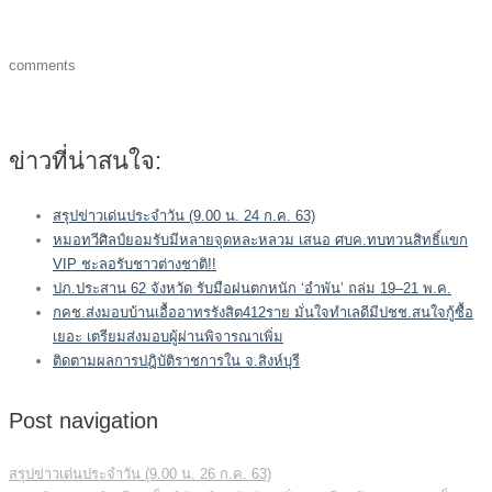
comments
ข่าวที่น่าสนใจ:
สรุปข่าวเด่นประจำวัน (9.00 น. 24 ก.ค. 63)
หมอทวีศิลป์ยอมรับมีหลายจุดหละหลวม เสนอ ศบค.ทบทวนสิทธิ์แขก
VIP ชะลอรับชาวต่างชาติ!!
ปภ.ประสาน 62 จังหวัด รับมือฝนตกหนัก ‘อำพัน’ ถล่ม 19–21 พ.ค.
กคช.ส่งมอบบ้านเอื้ออาทรรังสิต412ราย มั่นใจทำเลดีมีปชช.สนใจกู้ซื้อ
เยอะ เตรียมส่งมอบผู้ผ่านพิจารณาเพิ่ม
ติดตามผลการปฎิบัติราชการใน จ.สิงห์บุรี
Post navigation
สรุปข่าวเด่นประจำวัน (9.00 น. 26 ก.ค. 63)