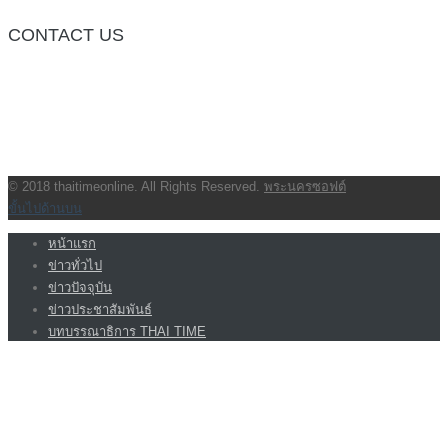
CONTACT US
กองบรรณาธิการ โทร.062-383-8981
(thaitime3211@hotmail.com)
ติดต่อลงโฆษณาเว็บไซต์ โทร.062-383-8981
(thaitime3211@hotmail.com)
ติดต่อร้องเรียน thaitime3211@hotmail.com
© 2018 thaitimeonline. All Rights Reserved.
พระนครซอฟต์
ขั้นไปด้านบน
หน้าแรก
ข่าวทั่วไป
ข่าวปัจจุบัน
ข่าวประชาสัมพันธ์
บทบรรณาธิการ THAI TIME
VIDEO CLIP
<img class=”aligncenter wp-image-1155 size-full”
src=”http://www.code064.site/wordpress/wp-
content/uploads/2018/03/21413-24435-Screenshot_1-l.jpg” alt=””