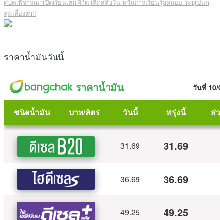
ศบค.พิจารณาเปิดเรียนเต็มพิกัด เลิกสลับวัน หวั่นการเรียนรู้ถดถอย ระบุเป็นก
ลุ่มเสี่ยงต่ำ!!
ราคาน้ำมันวันนี้